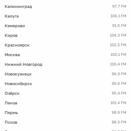
Калининград
97.7 FM
Калуга
106.1 FM
Кемерово
91.5 FM
Киров
104.3 FM
Красноярск
102.2 FM
Москва
100.1 FM
Нижний Новгород
100.4 FM
Новокузнецк
96.9 FM
Новосибирск
96.6 FM
Озёрск
95.4 FM
Пенза
101.4 FM
Пермь
98.9 FM
Псков
88.3 FM