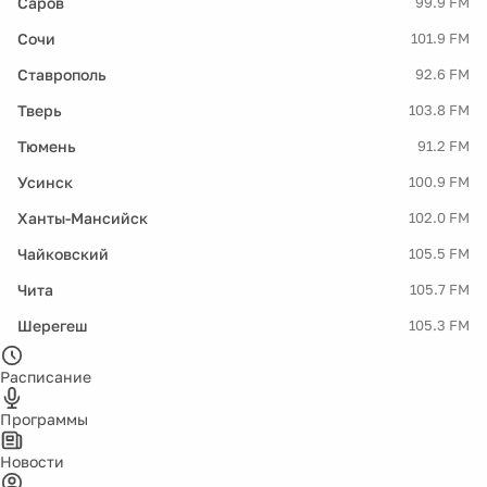
Саров
99.9 FM
Сочи
101.9 FM
Ставрополь
92.6 FM
Тверь
103.8 FM
Тюмень
91.2 FM
Усинск
100.9 FM
Ханты-Мансийск
102.0 FM
Чайковский
105.5 FM
Чита
105.7 FM
Шерегеш
105.3 FM
Расписание
Программы
Новости