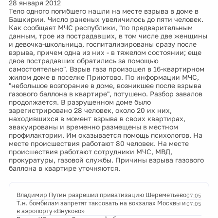
28 января 2012
Тело одного погибшего нашли на месте взрыва в доме в
Башкирии. Число раненых увеличилось до пяти человек.
Как сообщает МЧС республики, "по предварительным
данным, трое из пострадавших, в том числе две женщины
и девочка-школьница, госпитализированы сразу после
взрыва, причем одна из них - в тяжелом состоянии; еще
двое пострадавших обратились за помощью
самостоятельно". Взрыв газа произошел в 16-квартирном
жилом доме в поселке Приютово. По информации МЧС,
"небольшое возгорание в доме, возникшее после взрыва
газового баллона в квартире", потушено. Разбор завалов
продолжается. В разрушенном доме было
зарегистрировано 28 человек, около 20 их них,
находившихся в момент взрыва в своих квартирах,
эвакуированы и временно размещены в местном
профилактории. Им оказывается помощь психологов. На
месте происшествия работают 80 человек. На месте
происшествия работают сотрудники МЧС, МВД,
прокуратуры, газовой службы. Причины взрыва газового
баллона в квартире уточняются.
Владимир Путин разрешил приватизацию Шереметьево
07:05
Т.н. бомбилам запретят таксовать на вокзалах Москвы и
07:05
в аэропорту «Внуково»