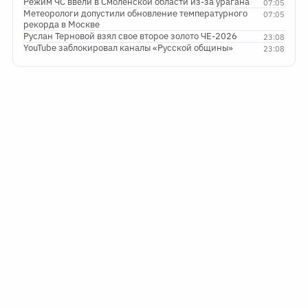
Режим ЧС ввели в Смоленской области из-за урагана
07:05
Метеорологи допустили обновление температурного
07:05
рекорда в Москве
Руслан Терновой взял свое второе золото ЧЕ-2026
23:08
YouTube заблокировал каналы «Русской общины»
23:08