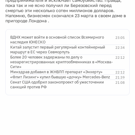
предпринимателя и исключает самоубийство. Правда,
пока так и не ясно получил ли Березовский перед
смертью эти несколько сотен миллионов долларов.
Напомню, бизнесмен скончался 23 марта в своем доме в
пригороде Лондона .
ВДНХ может войти в основной список Всемирного
23:05
наследия ЮНЕСКО
Китай запустит первый регулярный контейнерный
22:34
маршрут в ЕС через Севморпуть
Более 20 человек задержаны по делу о
22:12
незарегистрированных криптообменниках в «Москва-
Сити»
Минздрав добавил в ЖНВЛП препарат «Энхерту»
22:12
«Флит Лизинг» купил бывшую «дочку» Mercedes-Benz
21:39
Сенат США одобрил законопроект об ужесточении
21:08
санкций против РФ