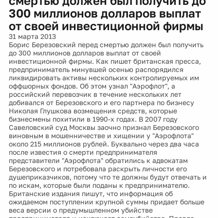
смертью должен был получить до
300 миллионов долларов выплат
от своей инвестиционной фирмы
31 марта 2013
Борис Березовский перед смертью должен был получить
до 300 миллионов долларов выплат от своей
инвестиционной фирмы. Как пишет британская пресса,
предприниматель минувшей осенью распорядился
ликвидировать активы нескольких контролируемых им
оффшорных фондов. Об этом узнал "Аэрофлот", а
российский перевозчик в течение нескольких лет
добивался от Березовского и его партнера по бизнесу
Николая Глушкова возмещения средств, которые
бизнесмены похитили в 1990-х годах. В 2007 году
Савеловский суд Москвы заочно признал Березовского
виновным в мошенничестве и хищении у "Аэрофлота"
около 215 миллионов рублей. Буквально через два часа
после известия о смерти предпринимателя
представители "Аэрофлота" обратились к адвокатам
Березовского и потребовала раскрыть личности его
душеприказчиков, потому что те должны будут отвечать и
по искам, которые были поданы к предпринимателю.
Британские издания пишут, что информация об
ожидаемом поступлении крупной суммы придает больше
веса версии о предумышленном убийстве