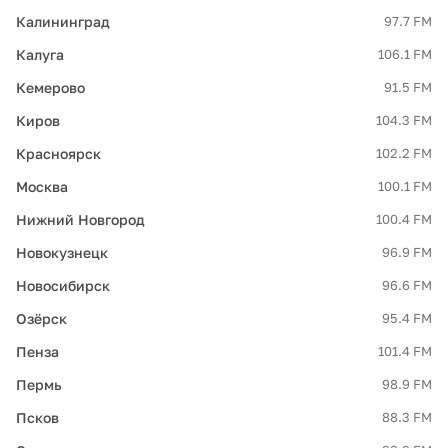
Калининград
97.7 FM
Калуга
106.1 FM
Кемерово
91.5 FM
Киров
104.3 FM
Красноярск
102.2 FM
Москва
100.1 FM
Нижний Новгород
100.4 FM
Новокузнецк
96.9 FM
Новосибирск
96.6 FM
Озёрск
95.4 FM
Пенза
101.4 FM
Пермь
98.9 FM
Псков
88.3 FM