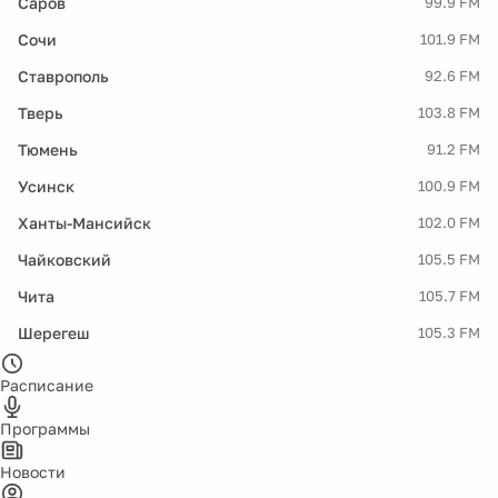
Саров
99.9 FM
Сочи
101.9 FM
Ставрополь
92.6 FM
Тверь
103.8 FM
Тюмень
91.2 FM
Усинск
100.9 FM
Ханты-Мансийск
102.0 FM
Чайковский
105.5 FM
Чита
105.7 FM
Шерегеш
105.3 FM
Расписание
Программы
Новости