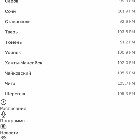
Саров
99.9 FM
Сочи
101.9 FM
Ставрополь
92.6 FM
Тверь
103.8 FM
Тюмень
91.2 FM
Усинск
100.9 FM
Ханты-Мансийск
102.0 FM
Чайковский
105.5 FM
Чита
105.7 FM
Шерегеш
105.3 FM
Расписание
Программы
Новости