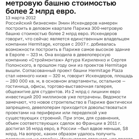
метровую башню стоимостью
более 2 млрд евро.
13 марта 2012
Российский бизнесмен Эмин Искендеров намерен
построить в деловом квартале Парижа 300-метровую
башню стоимостью более 2 млрд евро. Искендеров
говорит, что сейчас является единственным владельцем
компании Hermitage, которая с 2007 г. добивалась
возможности построить в Париже самое высокое здание
в Европе — 323 м. Она входила в девелоперскую
компанию «Строймонтаж» Артура Кириленко и Сергея
Полонского, в прошлом году они из проектов Hermitage
вышли. Согласованный проект башни Hermitage Plaza
стал немного ниже — 320 м, говорит Искендеров, площадь
— 280 000 кв. м, в основном апартаменты, остальное —
гостиница, офисы, торгово-выставочная галерея,
общежитие для студентов. Из 2 млрд с лишним евро
инвестиций 200 миллионов уже потрачены. Ведомости
замечают, что новое строительство в Париже фактически
запрещено, девелоперам приходится довольствоваться
проектами на периферии или переделкой уже
существующих строений. При этом, для сравнения,
объем соответствующих сделок во Франции в 2011 г.
достигал 16 млрд евро, в России —был вдвое меньше, $8
млрд. На вопрос, каким образом удалось получить
разрешение на стройку, Искендеров отвечает, что просто