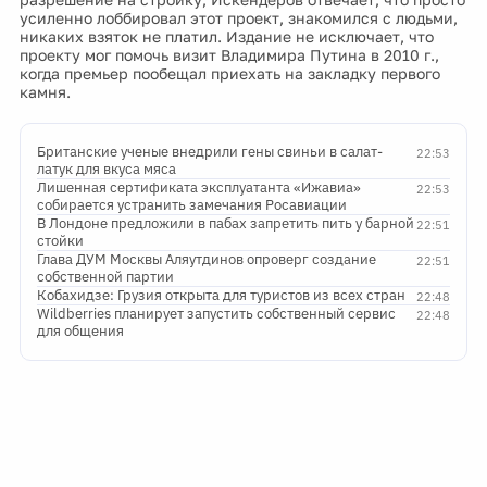
усиленно лоббировал этот проект, знакомился с людьми,
никаких взяток не платил. Издание не исключает, что
проекту мог помочь визит Владимира Путина в 2010 г.,
когда премьер пообещал приехать на закладку первого
камня.
Британские ученые внедрили гены свиньи в салат-
22:53
латук для вкуса мяса
Лишенная сертификата эксплуатанта «Ижавиа»
22:53
собирается устранить замечания Росавиации
В Лондоне предложили в пабах запретить пить у барной
22:51
стойки
Глава ДУМ Москвы Аляутдинов опроверг создание
22:51
собственной партии
Кобахидзе: Грузия открыта для туристов из всех стран
22:48
Wildberries планирует запустить собственный сервис
22:48
для общения