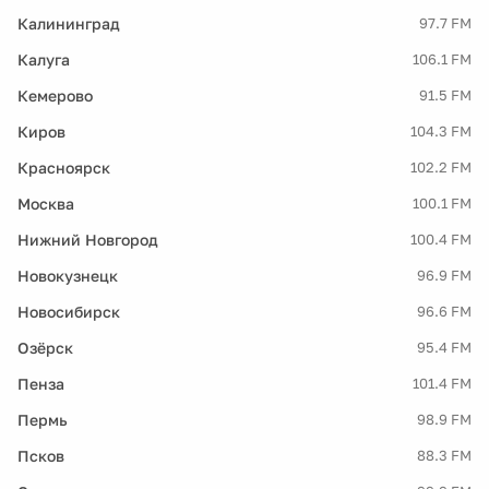
Калининград
97.7 FM
Калуга
106.1 FM
Кемерово
91.5 FM
Киров
104.3 FM
Красноярск
102.2 FM
Москва
100.1 FM
Нижний Новгород
100.4 FM
Новокузнецк
96.9 FM
Новосибирск
96.6 FM
Озёрск
95.4 FM
Пенза
101.4 FM
Пермь
98.9 FM
Псков
88.3 FM