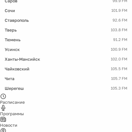
Саров
99.9 FM
Сочи
101.9 FM
Ставрополь
92.6 FM
Тверь
103.8 FM
Тюмень
91.2 FM
Усинск
100.9 FM
Ханты-Мансийск
102.0 FM
Чайковский
105.5 FM
Чита
105.7 FM
Шерегеш
105.3 FM
Расписание
Программы
Новости