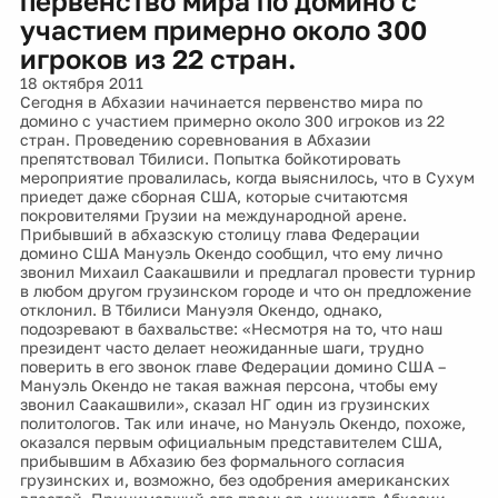
первенство мира по домино с
участием примерно около 300
игроков из 22 стран.
18 октября 2011
Сегодня в Абхазии начинается первенство мира по
домино с участием примерно около 300 игроков из 22
стран. Проведению соревнования в Абхазии
препятствовал Тбилиси. Попытка бойкотировать
мероприятие провалилась, когда выяснилось, что в Сухум
приедет даже сборная США, которые считаютсмя
покровителями Грузии на международной арене.
Прибывший в абхазскую столицу глава Федерации
домино США Мануэль Окендо сообщил, что ему лично
звонил Михаил Саакашвили и предлагал провести турнир
в любом другом грузинском городе и что он предложение
отклонил. В Тбилиси Мануэля Окендо, однако,
подозревают в бахвальстве: «Несмотря на то, что наш
президент часто делает неожиданные шаги, трудно
поверить в его звонок главе Федерации домино США –
Мануэль Окендо не такая важная персона, чтобы ему
звонил Саакашвили», сказал НГ один из грузинских
политологов. Так или иначе, но Мануэль Окендо, похоже,
оказался первым официальным представителем США,
прибывшим в Абхазию без формального согласия
грузинских и, возможно, без одобрения американских