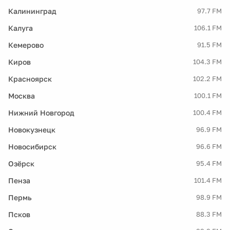
Калининград
97.7 FM
Калуга
106.1 FM
Кемерово
91.5 FM
Киров
104.3 FM
Красноярск
102.2 FM
Москва
100.1 FM
Нижний Новгород
100.4 FM
Новокузнецк
96.9 FM
Новосибирск
96.6 FM
Озёрск
95.4 FM
Пенза
101.4 FM
Пермь
98.9 FM
Псков
88.3 FM