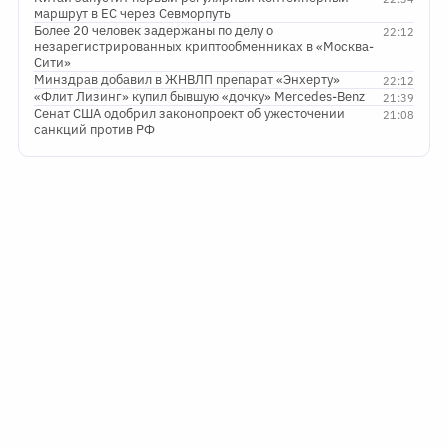
маршрут в ЕС через Севморпуть
Более 20 человек задержаны по делу о
22:12
незарегистрированных криптообменниках в «Москва-
Сити»
Минздрав добавил в ЖНВЛП препарат «Энхерту»
22:12
«Флит Лизинг» купил бывшую «дочку» Mercedes-Benz
21:39
Сенат США одобрил законопроект об ужесточении
21:08
санкций против РФ