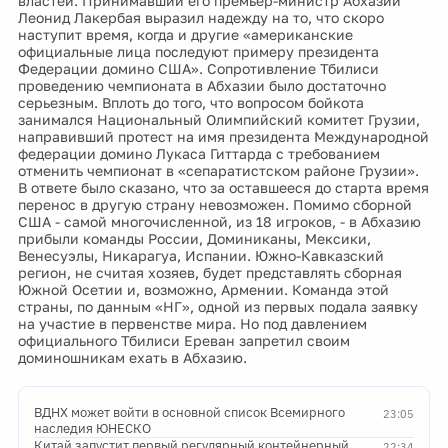
властей. Принимавший его премьер-министр Абхазии
Леонид Лакербая выразил надежду на то, что скоро
наступит время, когда и другие «американские
официальные лица последуют примеру президента
Федерации домино США». Сопротивление Тбилиси
проведению чемпионата в Абхазии было достаточно
серьезным. Вплоть до того, что вопросом бойкота
занимался Национальный Олимпийский комитет Грузии,
направивший протест на имя президента Международной
федерации домино Лукаса Гиттарда с требованием
отменить чемпионат в «сепаратистском районе Грузии».
В ответе было сказано, что за оставшееся до старта время
перенос в другую страну невозможен. Помимо сборной
США - самой многочисленной, из 18 игроков, - в Абхазию
прибыли команды России, Доминиканы, Мексики,
Венесуэлы, Никарагуа, Испании. Южно-Кавказский
регион, не считая хозяев, будет представлять сборная
Южной Осетии и, возможно, Армении. Команда этой
страны, по данным «НГ», одной из первых подала заявку
на участие в первенстве мира. Но под давлением
официального Тбилиси Ереван запретил своим
доминошникам ехать в Абхазию.
ВДНХ может войти в основной список Всемирного
23:05
наследия ЮНЕСКО
Китай запустит первый регулярный контейнерный
22:34