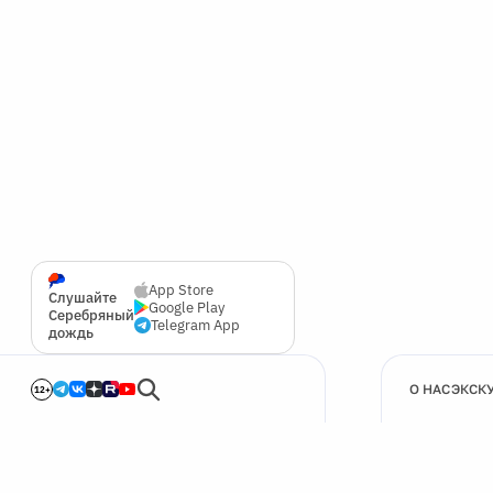
App Store
Слушайте
Google Play
Серебряный
Telegram App
дождь
О НАС
ЭКСК
12+