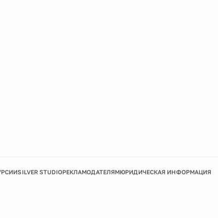
УРСИИ
SILVER STUDIO
РЕКЛАМОДАТЕЛЯМ
ЮРИДИЧЕСКАЯ ИНФОРМАЦИЯ