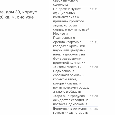
сверхзвукового
самолета
По-прежнему нет
12:31
е, дом 39, корпус
официальных
0 кв. м, оно уже
комментариев о
причинах громкого
звука, который
слышали почти по всей
Москве и
Подмосковью
Аренда квартир в
12:31
городах с крупными
научными центрами
начала дорожать на
фоне завершения
приемной кампании
Жители Москвы и
12:08
Подмосковья
сообщают об очень
громком звуке,
который слышали
почти по всему городу,
а также в области
Жара в 35 градусов
12:08
ожидается сегодня на
востоке Подмосковья
Вернуться в регионы
11:36
готовы лишь четверть