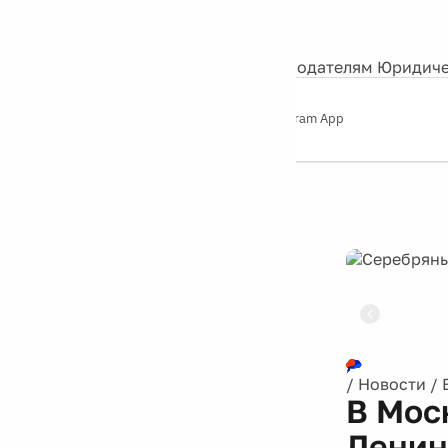
События
Контакты
О нас
Экскурсии
Silver Studio
Рекламодателям
Юридиче
Слушайте
App Store
Google Play
Telegram App
Серебряный
дождь
12+
Реклама
/
Новости
/
В Мос
Ленин