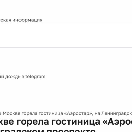
ская информация
В Москве горела гостиница «Аэростар», на Ленинградс
кве горела гостиница «Аэро
градском проспекте