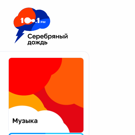
Москва 100.1 FM
Апатиты
Астрахань
Волгоград
Вологда
Екатеринбург
Иваново
Казань
Калининград
Калуга