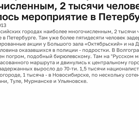
численным, 2 тысячи челове
лось мероприятие в Петербу
013
ссийских городах наиболее многочисленным, 2 тысячи ч
 в Петербурге. Там уже более пятидесяти человек зад
рованные акции у Большого зала «Октябрьский» и на 
ловина оказавшихся в полиции - подростки. В Волгогр
н погром, подобный бирюлевскому. Там на "Русском м
ласованного маршрута и двинулись к центральному гор
задержанных выросло до 70-ти. 1,5 тысячи националис
ороде, 1 тысяча - в Новосибирске, по нескольку сотен
ани, Туле, Мурманске и Ульяновске.