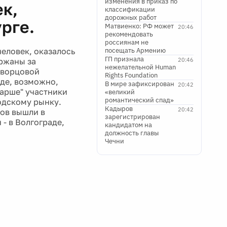
изменения в приказ по
к,
классификации
дорожных работ
рге.
Матвиенко: РФ может
20:46
рекомендовать
россиянам не
еловек, оказалось
посещать Армению
ГП признала
ержаны за
20:46
нежелательной Human
Дворцовой
Rights Foundation
аде, возможно,
В мире зафиксирован
20:42
арше" участники
«великий
романтический спад»
одскому рынку.
Кадыров
20:42
тов вышли в
зарегистрирован
 - в Волгограде,
кандидатом на
должность главы
Чечни