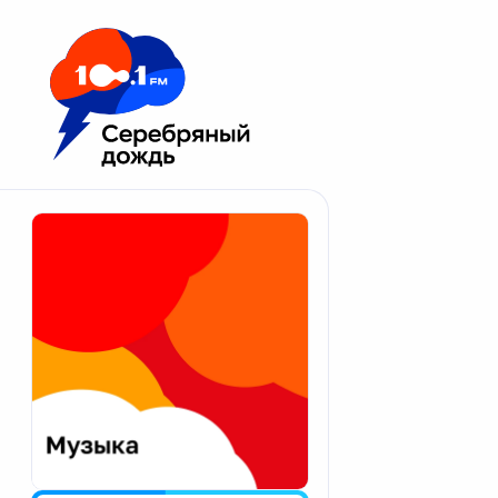
Москва 100.1 FM
Апатиты
Астрахань
Волгоград
Вологда
Екатеринбург
Иваново
Казань
Калининград
Калуга