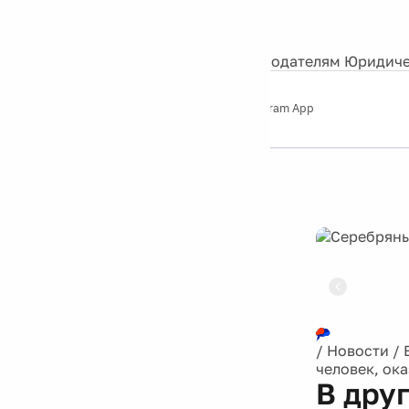
События
Контакты
О нас
Экскурсии
Silver Studio
Рекламодателям
Юридиче
Слушайте
App Store
Google Play
Telegram App
Серебряный
дождь
12+
Реклама
/
Новости
/
человек, ок
В дру