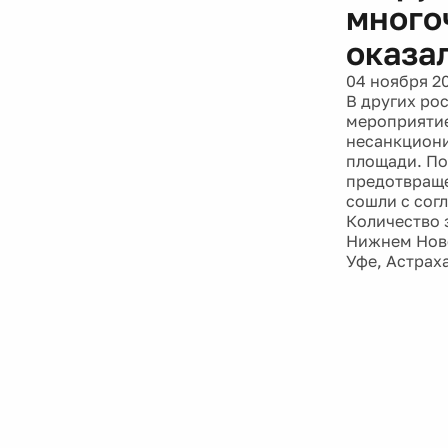
много
оказа
04 ноября 2
В других ро
мероприятие
несанкциони
площади. По
предотвраще
сошли с сог
Количество 
Нижнем Новог
Уфе, Астрах