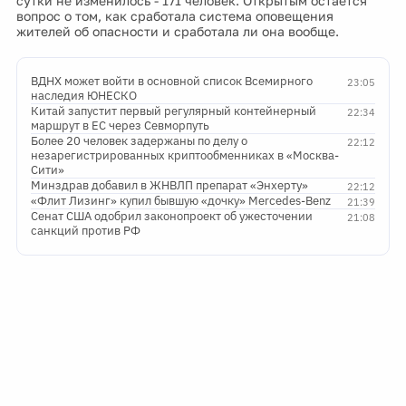
сутки не изменилось - 171 человек. Открытым остается
вопрос о том, как сработала система оповещения
жителей об опасности и сработала ли она вообще.
ВДНХ может войти в основной список Всемирного
23:05
наследия ЮНЕСКО
Китай запустит первый регулярный контейнерный
22:34
маршрут в ЕС через Севморпуть
Более 20 человек задержаны по делу о
22:12
незарегистрированных криптообменниках в «Москва-
Сити»
Минздрав добавил в ЖНВЛП препарат «Энхерту»
22:12
«Флит Лизинг» купил бывшую «дочку» Mercedes-Benz
21:39
Сенат США одобрил законопроект об ужесточении
21:08
санкций против РФ