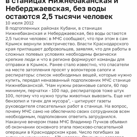
в станицах Нижнебаканская и
Неберджаевская, без воды
остаются 2,5 тысячи человек
10 июля 2012
В подтопленных районах Кубани, в станицах
Нижнебаканская и Неберджаевская, без воды остаются
2,5 тысячи человек: в МЧС сообщают, что при этом в сам
Крымск вернули электричество. Власти Краснодарского
края приглашают добровольцев, заявляя, что для работы в
сложных полевых условиях необходимы физически
крепкие люди и что в регионе формируют команды для
отправки в Крымск. Ранее стало известно, что спасатели
на месте затопления просят у волонтеров сапоги и
респираторы: список необходимых вещей, которые нужно
купить, передал неназванный подполковник МЧС станице
Нижнебаканской. "Нам нужны резиновые сапоги, 60 пар
минимум, перчатки - 100 пар, респираторов тоже штук
100, потому что нужно трупы животных вывозить. Еще нет
бензопил и тачек для мусора", - цитируют газеты
руководителя спасательных работ в станице. На вопрос,
почему МЧС само не обеспечило своих сотрудников всем
необходимым, подполковник ответить затруднился.
Накануне вечером глава МЧС Владимир Пучков объявил
об окончании основного этапа поисково-спасательной
операции в Краснодарском крае. Число погибших за