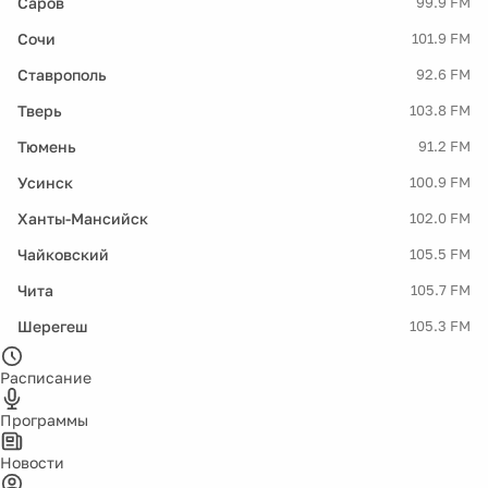
Саров
99.9 FM
Сочи
101.9 FM
Ставрополь
92.6 FM
Тверь
103.8 FM
Тюмень
91.2 FM
Усинск
100.9 FM
Ханты-Мансийск
102.0 FM
Чайковский
105.5 FM
Чита
105.7 FM
Шерегеш
105.3 FM
Расписание
Программы
Новости