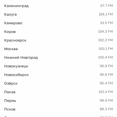
Калининград
97.7 FM
Калуга
106.1 FM
Кемерово
91.5 FM
Киров
104.3 FM
Красноярск
102.2 FM
Москва
100.1 FM
Нижний Новгород
100.4 FM
Новокузнецк
96.9 FM
Новосибирск
96.6 FM
Озёрск
95.4 FM
Пенза
101.4 FM
Пермь
98.9 FM
Псков
88.3 FM