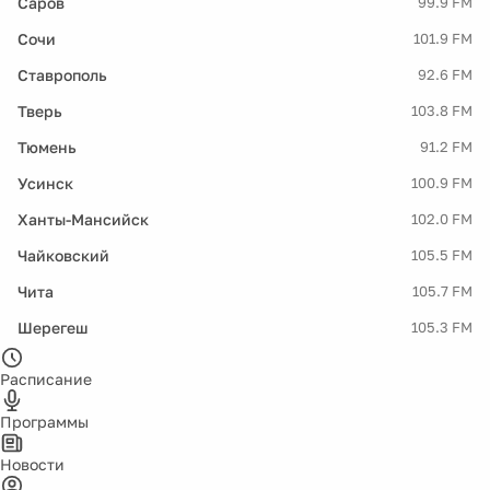
Саров
99.9 FM
Сочи
101.9 FM
Ставрополь
92.6 FM
Тверь
103.8 FM
Тюмень
91.2 FM
Усинск
100.9 FM
Ханты-Мансийск
102.0 FM
Чайковский
105.5 FM
Чита
105.7 FM
Шерегеш
105.3 FM
Расписание
Программы
Новости