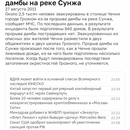
дамбы на реке Сунжа
27 августа 2011
Около 2,5 тысяч человек эвакуированы в столице Чечни
городе Грозном из-за прорыва дамбы на реке Сунжа,
сообщает МЧС. По последним данным, в результате
инцидента были подтоплены 640 домов. В результате
прорыва дамбы пострадавших нет. Эвакуированных из
опасных зон жителей Чечни разместили в двух
общежитиях и двух школах Грозного. Прорыв дамбы на
Сунже произошел после того, как в Чечне прошли
ливневые дожди, из-за чего были подтоплены несколько
поселков. Когда будут ликвидированы последствия
затопления окрестностей Грозного, не уточняется.
ВДНХ может войти в основной список Всемирного
23:05
наследия ЮНЕСКО
Китай запустит первый регулярный контейнерный
22:34
маршрут в ЕС через Севморпуть
Более 20 человек задержаны по делу о
22:12
незарегистрированных криптообменниках в «Москва-
Сити»
Минздрав добавил в ЖНВЛП препарат «Энхерту»
22:12
«Флит Лизинг» купил бывшую «дочку» Mercedes-Benz
21:39
Сенат США одобрил законопроект об ужесточении
21:08
санкций против РФ