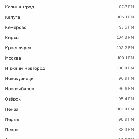
Калининград
97.7 FM
Калуга
106.1 FM
Кемерово
91.5 FM
Киров
104.3 FM
Красноярск
102.2 FM
Москва
100.1 FM
Нижний Новгород
100.4 FM
Новокузнецк
96.9 FM
Новосибирск
96.6 FM
Озёрск
95.4 FM
Пенза
101.4 FM
Пермь
98.9 FM
Псков
88.3 FM