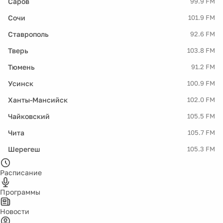
Саров
99.9 FM
Сочи
101.9 FM
Ставрополь
92.6 FM
Тверь
103.8 FM
Тюмень
91.2 FM
Усинск
100.9 FM
Ханты-Мансийск
102.0 FM
Чайковский
105.5 FM
Чита
105.7 FM
Шерегеш
105.3 FM
Расписание
Программы
Новости