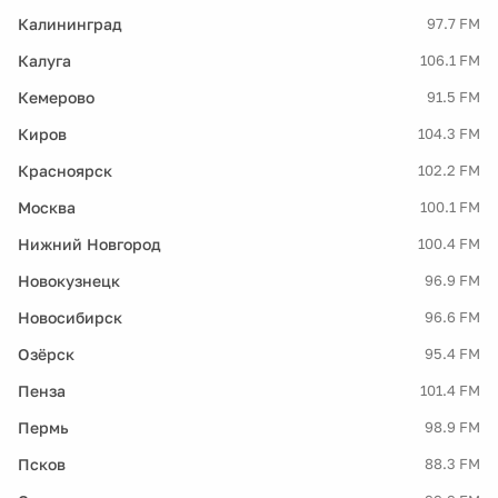
Калининград
97.7 FM
Калуга
106.1 FM
Кемерово
91.5 FM
Киров
104.3 FM
Красноярск
102.2 FM
Москва
100.1 FM
Нижний Новгород
100.4 FM
Новокузнецк
96.9 FM
Новосибирск
96.6 FM
Озёрск
95.4 FM
Пенза
101.4 FM
Пермь
98.9 FM
Псков
88.3 FM