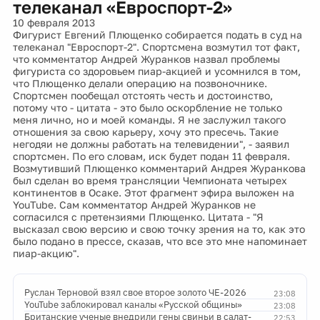
телеканал «Евроспорт-2»
10 февраля 2013
Фигурист Евгений Плющенко собирается подать в суд на
телеканал "Евроспорт-2". Спортсмена возмутил тот факт,
что комментатор Андрей Журанков назвал проблемы
фигуриста со здоровьем пиар-акцией и усомнился в том,
что Плющенко делали операцию на позвоночнике.
Спортсмен пообещал отстоять честь и достоинство,
потому что - цитата - это было оскорбление не только
меня лично, но и моей команды. Я не заслужил такого
отношения за свою карьеру, хочу это пресечь. Такие
негодяи не должны работать на телевидении", - заявил
спортсмен. По его словам, иск будет подан 11 февраля.
Возмутивший Плющенко комментарий Андрея Журанкова
был сделан во время трансляции Чемпионата четырех
континентов в Осаке. Этот фрагмент эфира выложен на
YouTube. Сам комментатор Андрей Журанков не
согласился с претензиями Плющенко. Цитата - "Я
высказал свою версию и свою точку зрения на то, как это
было подано в прессе, сказав, что все это мне напоминает
пиар-акцию".
Руслан Терновой взял свое второе золото ЧЕ-2026
23:08
YouTube заблокировал каналы «Русской общины»
23:08
Британские ученые внедрили гены свиньи в салат-
22:53