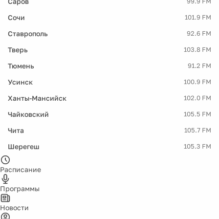
Саров
99.9 FM
Сочи
101.9 FM
Ставрополь
92.6 FM
Тверь
103.8 FM
Тюмень
91.2 FM
Усинск
100.9 FM
Ханты-Мансийск
102.0 FM
Чайковский
105.5 FM
Чита
105.7 FM
Шерегеш
105.3 FM
Расписание
Программы
Новости