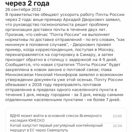
через 2 года
26 сентября 2012
В правительстве обещают ускорить работу Почты России
через 2 года: вице-премьер Аркадий Дворкович заявил,
что руководство госмонополиста решит проблему
организации доставки почты в течение двух лет.
Признав, что сейчас "Почта России" не выполняет
нормативы по доставке отправлений - по его словам, "как
минимум в половине случаев", - Дворкович привел
пример, когда корреспонденция, поступая в Москву,
перенаправляется на сортировку в Самару, а затем
приходит обратно в столицу с задержкой на 4-5 дней.
Сообщается, что новая стратегия "Почты России" будет
закреплена в новом законе о почтовой связи; глава
Минкомсвязи Николай Никифоров заявлял о возможном
утверждении документа уже этой осенью. Почту России
обязывают к 2018 году переправлять почтовое
отправление в пределах одного населенного пункта в
течение 1 дня, между городами - за 3 дня, между самыми
отдаленными населенными пунктами - не более 7 дней.
ВДНХ может войти в основной список Всемирного
23:05
наследия ЮНЕСКО
Китай запустит первый регулярный контейнерный
22:34
маршрут в ЕС через Севморпуть