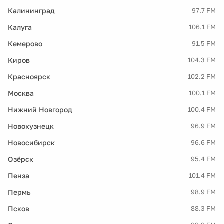
Калининград
97.7 FM
Калуга
106.1 FM
Кемерово
91.5 FM
Киров
104.3 FM
Красноярск
102.2 FM
Москва
100.1 FM
Нижний Новгород
100.4 FM
Новокузнецк
96.9 FM
Новосибирск
96.6 FM
Озёрск
95.4 FM
Пенза
101.4 FM
Пермь
98.9 FM
Псков
88.3 FM