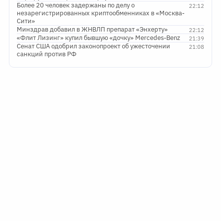
Более 20 человек задержаны по делу о
22:12
незарегистрированных криптообменниках в «Москва-
Сити»
Минздрав добавил в ЖНВЛП препарат «Энхерту»
22:12
«Флит Лизинг» купил бывшую «дочку» Mercedes-Benz
21:39
Сенат США одобрил законопроект об ужесточении
21:08
санкций против РФ