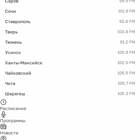
Саров
99.9 FM
Сочи
101.9 FM
Ставрополь
92.6 FM
Тверь
103.8 FM
Тюмень
91.2 FM
Усинск
100.9 FM
Ханты-Мансийск
102.0 FM
Чайковский
105.5 FM
Чита
105.7 FM
Шерегеш
105.3 FM
Расписание
Программы
Новости