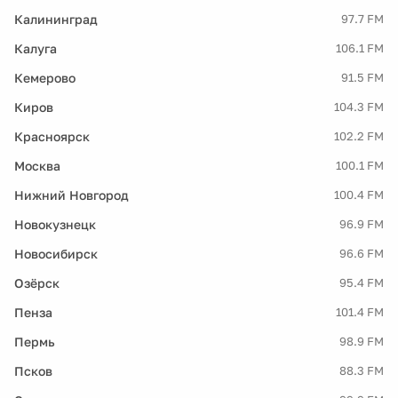
Калининград
97.7 FM
Калуга
106.1 FM
Кемерово
91.5 FM
Киров
104.3 FM
Красноярск
102.2 FM
Москва
100.1 FM
Нижний Новгород
100.4 FM
Новокузнецк
96.9 FM
Новосибирск
96.6 FM
Озёрск
95.4 FM
Пенза
101.4 FM
Пермь
98.9 FM
Псков
88.3 FM