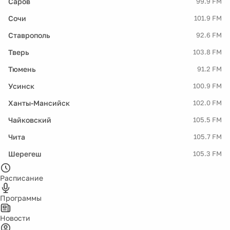
Саров
99.9 FM
Сочи
101.9 FM
Ставрополь
92.6 FM
Тверь
103.8 FM
Тюмень
91.2 FM
Усинск
100.9 FM
Ханты-Мансийск
102.0 FM
Чайковский
105.5 FM
Чита
105.7 FM
Шерегеш
105.3 FM
Расписание
Программы
Новости