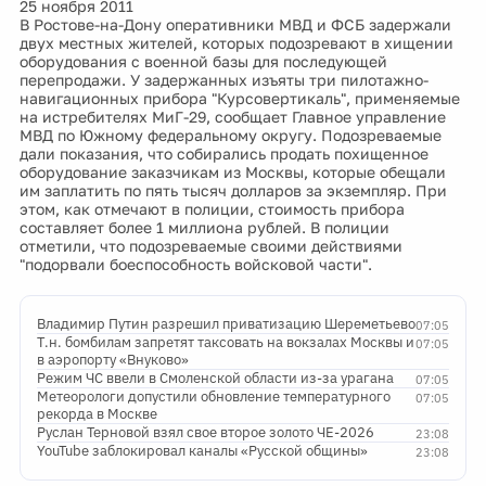
25 ноября 2011
В Ростове-на-Дону оперативники МВД и ФСБ задержали
двух местных жителей, которых подозревают в хищении
оборудования с военной базы для последующей
перепродажи. У задержанных изъяты три пилотажно-
навигационных прибора "Курсовертикаль", применяемые
на истребителях МиГ-29, сообщает Главное управление
МВД по Южному федеральному округу. Подозреваемые
дали показания, что собирались продать похищенное
оборудование заказчикам из Москвы, которые обещали
им заплатить по пять тысяч долларов за экземпляр. При
этом, как отмечают в полиции, стоимость прибора
составляет более 1 миллиона рублей. В полиции
отметили, что подозреваемые своими действиями
"подорвали боеспособность войсковой части".
Владимир Путин разрешил приватизацию Шереметьево
07:05
Т.н. бомбилам запретят таксовать на вокзалах Москвы и
07:05
в аэропорту «Внуково»
Режим ЧС ввели в Смоленской области из-за урагана
07:05
Метеорологи допустили обновление температурного
07:05
рекорда в Москве
Руслан Терновой взял свое второе золото ЧЕ-2026
23:08
YouTube заблокировал каналы «Русской общины»
23:08