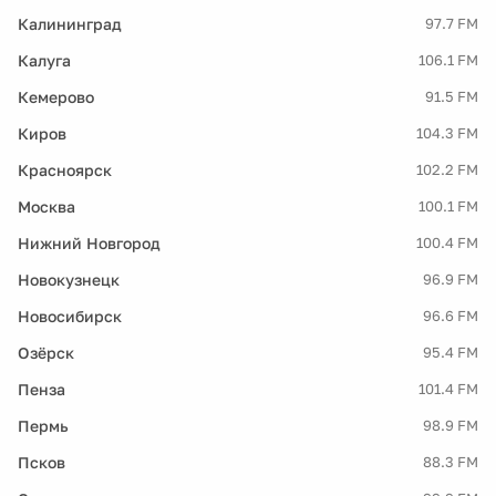
Калининград
97.7 FM
Калуга
106.1 FM
Кемерово
91.5 FM
Киров
104.3 FM
Красноярск
102.2 FM
Москва
100.1 FM
Нижний Новгород
100.4 FM
Новокузнецк
96.9 FM
Новосибирск
96.6 FM
Озёрск
95.4 FM
Пенза
101.4 FM
Пермь
98.9 FM
Псков
88.3 FM