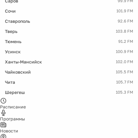
Саров
99.9 FM
Сочи
101.9 FM
Ставрополь
92.6 FM
Тверь
103.8 FM
Тюмень
91.2 FM
Усинск
100.9 FM
Ханты-Мансийск
102.0 FM
Чайковский
105.5 FM
Чита
105.7 FM
Шерегеш
105.3 FM
Расписание
Программы
Новости