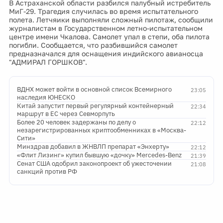
В Астраханской области разбился палубный истребитель
МиГ-29. Трагедия случилась во время испытательного
полета. Летчяики выполняли сложный пилотаж, сообщили
журналистам в Государственном летно-испытательном
центре имени Чкалова. Самолет упал в степи, оба пилота
погибли. Сообщается, что разбившийся самолет
предназначался для оснащения индийского авианосца
"АДМИРАЛ ГОРШКОВ".
ВДНХ может войти в основной список Всемирного
23:05
наследия ЮНЕСКО
Китай запустит первый регулярный контейнерный
22:34
маршрут в ЕС через Севморпуть
Более 20 человек задержаны по делу о
22:12
незарегистрированных криптообменниках в «Москва-
Сити»
Минздрав добавил в ЖНВЛП препарат «Энхерту»
22:12
«Флит Лизинг» купил бывшую «дочку» Mercedes-Benz
21:39
Сенат США одобрил законопроект об ужесточении
21:08
санкций против РФ