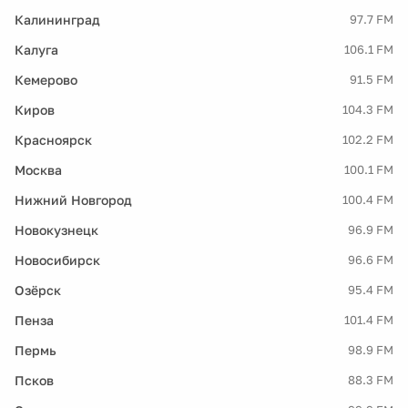
Калининград
97.7 FM
Калуга
106.1 FM
Кемерово
91.5 FM
Киров
104.3 FM
Красноярск
102.2 FM
Москва
100.1 FM
Нижний Новгород
100.4 FM
Новокузнецк
96.9 FM
Новосибирск
96.6 FM
Озёрск
95.4 FM
Пенза
101.4 FM
Пермь
98.9 FM
Псков
88.3 FM