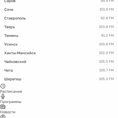
Саров
99.9 FM
Сочи
101.9 FM
Ставрополь
92.6 FM
Тверь
103.8 FM
Тюмень
91.2 FM
Усинск
100.9 FM
Ханты-Мансийск
102.0 FM
Чайковский
105.5 FM
Чита
105.7 FM
Шерегеш
105.3 FM
Расписание
Программы
Новости