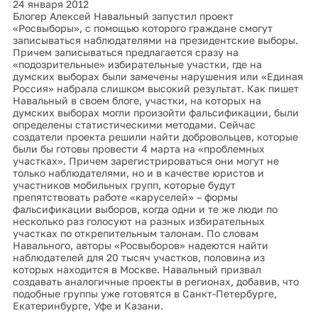
24 января 2012
Блогер Алексей Навальный запустил проект
«Росвыборы», с помощью которого граждане смогут
записываться наблюдателями на президентские выборы.
Причем записываться предлагается сразу на
«подозрительные» избирательные участки, где на
думских выборах были замечены нарушения или «Единая
Россия» набрала слишком высокий результат. Как пишет
Навальный в своем блоге, участки, на которых на
думских выборах могли произойти фальсификации, были
определены статистическими методами. Сейчас
создатели проекта решили найти добровольцев, которые
были бы готовы провести 4 марта на «проблемных
участках». Причем зарегистрироваться они могут не
только наблюдателями, но и в качестве юристов и
участников мобильных групп, которые будут
препятствовать работе «каруселей» – формы
фальсификации выборов, когда одни и те же люди по
несколько раз голосуют на разных избирательных
участках по открепительным талонам. По словам
Навального, авторы «Росвыборов» надеются найти
наблюдателей для 20 тысяч участков, половина из
которых находится в Москве. Навальный призвал
создавать аналогичные проекты в регионах, добавив, что
подобные группы уже готовятся в Санкт-Петербурге,
Екатеринбурге, Уфе и Казани.