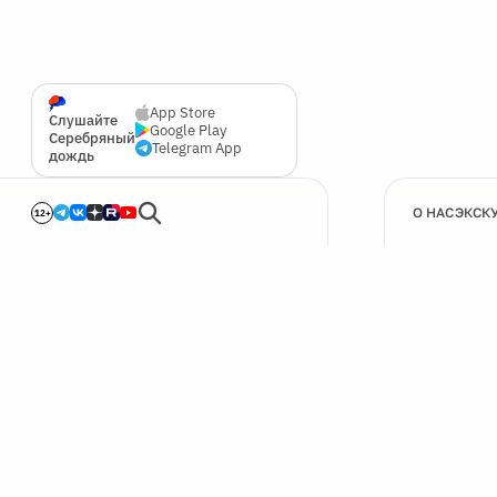
App Store
Слушайте
Google Play
Серебряный
Telegram App
дождь
О НАС
ЭКСК
12+
🍪
Мы используем cookie для улучшения работы сайта.