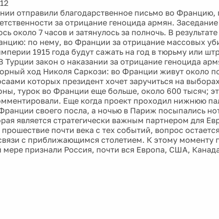
12
нии отправили благодарственное письмо во Францию, 
ветственности за отрицание геноцида армян. Заседани
сь около 7 часов и затянулось за полночь. В результат
анцию: по нему, во Франции за отрицание массовых уб
мперии 1915 года будут сажать на год в тюрьму или шт
 В Турции закон о наказании за отрицание геноцида ар
орный ход Николя Саркози: во Франции живут около 
осаами которых президент хочет заручиться на выборах 
оны, турок во Франции еще больше, около 600 тысяч; эт
омментировали. Еще когда проект проходил нижнюю па
 Франции своего посла, а ночью в Париж посыпались но
орая является стратегически важным партнером для Евр
 прошествие почти века с тех событий, вопрос остаетс
 связи с приближающимся столетием. К этому моменту 
й мере признали Россия, почти вся Европа, США, Канад