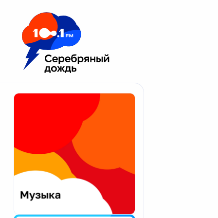
Москва 100.1 FM
Апатиты
Астрахань
Волгоград
Вологда
Екатеринбург
Иваново
Казань
Калининград
Калуга