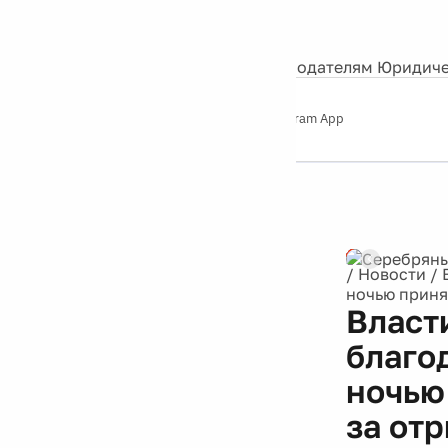
События
Контакты
О нас
Экскурсии
Silver Studio
Рекламодателям
Юридиче
Слушайте
App Store
Google Play
Telegram App
Серебряный
дождь
12+
Реклама
/
Новости
/
ночью приня
Власт
благо
ночью
за от