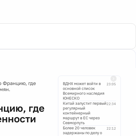
о Францию, где
ВДНХ может войти в
23:05
основной список
мян.
Всемирного наследия
ЮНЕСКО
Китай запустит первый
22:34
нцию, где
регулярный
контейнерный
енности
маршрут в ЕС через
Севморпуть
Более 20 человек
22:12
задержаны по делу о