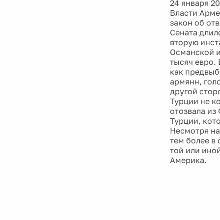
24 января 20
Власти Арме
закон об от
Сената длило
вторую инст
Османской и
тысяч евро.
как предвыб
армянн, гол
другой стор
Турции не к
отозвала из
Турции, кот
Несмотря на
тем более в
той или ино
Америка.