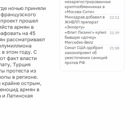
незарегистрированных
криптообменниках в
где ночью приняли
«Москва-Сити»
е французского
Минздрав добавил в
22:12
е проект прошел
ЖНВЛП препарат
ийств армян в
«Энхерту»
«Флит Лизинг» купил
рафовать на 45
21:39
бывшую «дочку»
мян рассматривают
Mercedes-Benz
полумиллиона
Сенат США одобрил
21:08
в этом году. С
законопроект об
от факт власти
ужесточении санкций
против РФ
лату, Турция
ты протеста из
опы в регионе.
я крайне острым,
геноцид армян в
а и Латинская