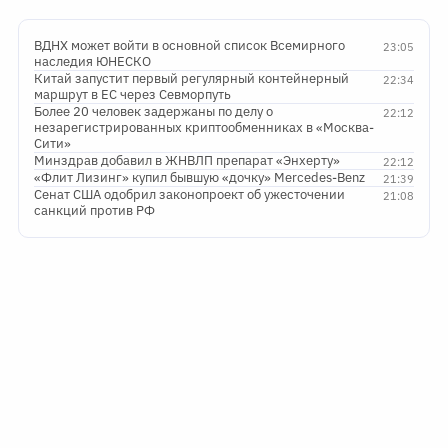
ВДНХ может войти в основной список Всемирного
23:05
наследия ЮНЕСКО
Китай запустит первый регулярный контейнерный
22:34
маршрут в ЕС через Севморпуть
Более 20 человек задержаны по делу о
22:12
незарегистрированных криптообменниках в «Москва-
Сити»
Минздрав добавил в ЖНВЛП препарат «Энхерту»
22:12
«Флит Лизинг» купил бывшую «дочку» Mercedes-Benz
21:39
Сенат США одобрил законопроект об ужесточении
21:08
санкций против РФ