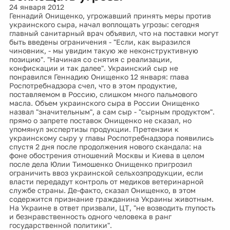
24 января 2012
Геннадий Онищенко, угрожавший принять меры против
украинского сыра, начал воплощать угрозы: сегодня
главный санитарный врач объявил, что на поставки могут
быть введены ограничения - "Если, как выразился
чиновник, - мы увидим такую же неконструктивную
позицию". "Начиная со снятия с реализации,
конфискации и так далее". Украинский сыр не
понравился Геннадию Онищенко 12 января: глава
Роспотребнадзора счел, что в этом продуктие,
поставляемом в Россию, слишком много пальмового
масла. Объем украинского сыра в России Онищенко
назвал "значительным", а сам сыр - "сырным продуктом".
прямо о запрете поставок Онищенко не сказал, но
упомянул экспертизы продукции. Претензии к
украинскому сыру у главы Роспотребнадзора появились
спустя 2 дня после продолжения нового скандала: на
фоне обострения отношений Москвы и Киева в целом
после дела Юлии Тимошенко Онищенко пригрозил
ограничить ввоз украинской сельхозпродукции, если
власти передадут контроль от медиков ветеринарной
службе страны. Де-факто, сказал Онищенко, в этом
содержится признание гражданина Украины животным.
На Украине в ответ призвали, ЦТ, "не возводить глупость
и безнравственность одного человека в ранг
государственной политики".