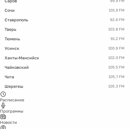
Саров
99.9 FM
Сочи
101.9 FM
Ставрополь
92.6 FM
Тверь
103.8 FM
Тюмень
91.2 FM
Усинск
100.9 FM
Ханты-Мансийск
102.0 FM
Чайковский
105.5 FM
Чита
105.7 FM
Шерегеш
105.3 FM
Расписание
Программы
Новости