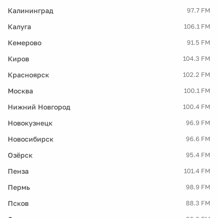
Калининград
97.7 FM
Калуга
106.1 FM
Кемерово
91.5 FM
Киров
104.3 FM
Красноярск
102.2 FM
Москва
100.1 FM
Нижний Новгород
100.4 FM
Новокузнецк
96.9 FM
Новосибирск
96.6 FM
Озёрск
95.4 FM
Пенза
101.4 FM
Пермь
98.9 FM
Псков
88.3 FM