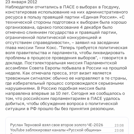
23 января 2012
Наблюдатели отчитались в ПАСЕ о выборах в Госдуму,
констатировав использование на них административного
ресурса в пользу правящей партии «Единая Россия». «С
технической стороны подготовка к выборам была хорошо
организована, однако голосование 4 декабря было
отмечено слиянием государства и правящей партии,
ограниченной политической конкуренцией и
отсутствием справедливости», – заявил на заседании
глава миссии Тини Кокс. "Теперь требуется политическая
воля правительства и парламента, чтобы ликвидировать
проблемы в процессе проведения выборов", - говорится в
докладе. Постэлекторальная миссия Парламентской
ассамблеи Совета Европы побывала в России на прошлой
неделе. Как отмечала пресса, этот визит является
тревожным сигналом: обычно ее направляют в те страны,
где избирательный процесс сопровождался серьезными
нарушениями. В Россию подобная миссия была
направлена впервые за 10 лет. Сегодня же сообщалось о
том, что российским парламентариям в ПАСЕ удалось
добиться, чтобы обсуждение вопроса о политической
ситуации в РФ прошло бы без принятия резолюции.
Руслан Терновой взял свое второе золото ЧЕ-2026
23:08
YouTube заблокировал каналы «Русской общины»
23:08