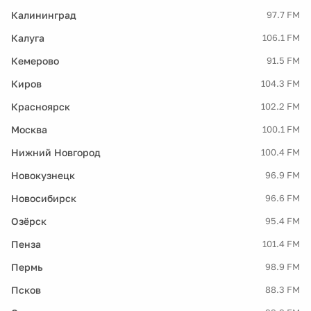
Калининград
97.7 FM
Калуга
106.1 FM
Кемерово
91.5 FM
Киров
104.3 FM
Красноярск
102.2 FM
Москва
100.1 FM
Нижний Новгород
100.4 FM
Новокузнецк
96.9 FM
Новосибирск
96.6 FM
Озёрск
95.4 FM
Пенза
101.4 FM
Пермь
98.9 FM
Псков
88.3 FM