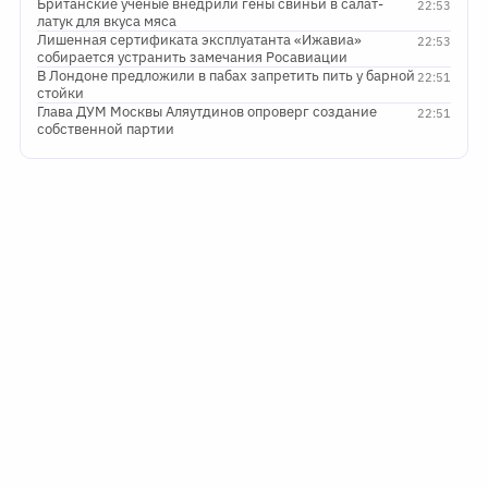
Британские ученые внедрили гены свиньи в салат-
22:53
латук для вкуса мяса
Лишенная сертификата эксплуатанта «Ижавиа»
22:53
собирается устранить замечания Росавиации
В Лондоне предложили в пабах запретить пить у барной
22:51
стойки
Глава ДУМ Москвы Аляутдинов опроверг создание
22:51
собственной партии