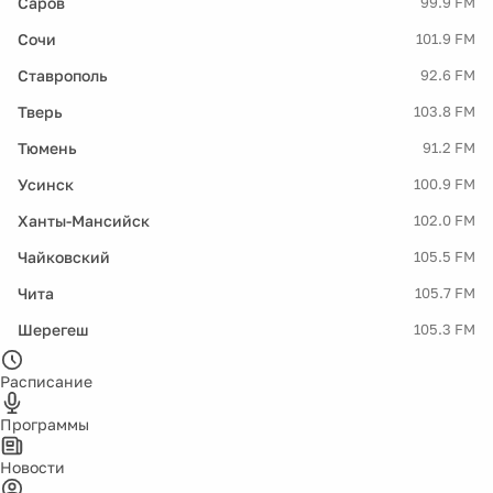
Саров
99.9 FM
Сочи
101.9 FM
Ставрополь
92.6 FM
Тверь
103.8 FM
Тюмень
91.2 FM
Усинск
100.9 FM
Ханты-Мансийск
102.0 FM
Чайковский
105.5 FM
Чита
105.7 FM
Шерегеш
105.3 FM
Расписание
Программы
Новости