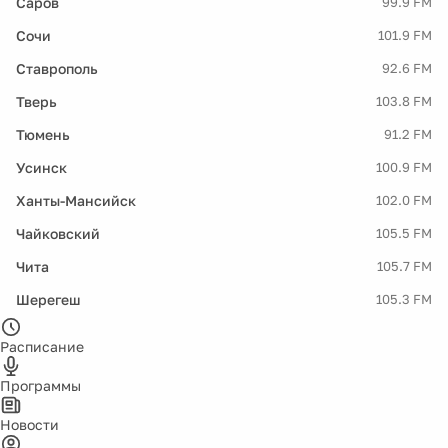
Саров
99.9 FM
Сочи
101.9 FM
Ставрополь
92.6 FM
Тверь
103.8 FM
Тюмень
91.2 FM
Усинск
100.9 FM
Ханты-Мансийск
102.0 FM
Чайковский
105.5 FM
Чита
105.7 FM
Шерегеш
105.3 FM
Расписание
Программы
Новости