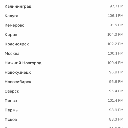
Калининград
97.7 FM
Калуга
106.1 FM
Кемерово
91.5 FM
Киров
104.3 FM
Красноярск
102.2 FM
Москва
100.1 FM
Нижний Новгород
100.4 FM
Новокузнецк
96.9 FM
Новосибирск
96.6 FM
Озёрск
95.4 FM
Пенза
101.4 FM
Пермь
98.9 FM
Псков
88.3 FM