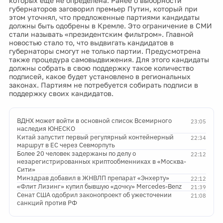
которых еще не определена. Ранее о выборности
губернаторов заговорил премьер Путин, который при
этом уточнял, что предложенные партиями кандидаты
должны быть одобрены в Кремле. Это ограничение в СМИ
стали называть «президентским фильтром». Главной
новостью стало то, что выдвигать кандидатов в
губернаторы смогут не только партии. Предусмотрена
также процедура самовыдвижения. Для этого кандидаты
должны собрать в свою поддержку такое количество
подписей, какое будет установлено в региональных
законах. Партиям не потребуется собирать подписи в
поддержку своих кандидатов.
ВДНХ может войти в основной список Всемирного
23:05
наследия ЮНЕСКО
Китай запустит первый регулярный контейнерный
22:34
маршрут в ЕС через Севморпуть
Более 20 человек задержаны по делу о
22:12
незарегистрированных криптообменниках в «Москва-
Сити»
Минздрав добавил в ЖНВЛП препарат «Энхерту»
22:12
«Флит Лизинг» купил бывшую «дочку» Mercedes-Benz
21:39
Сенат США одобрил законопроект об ужесточении
21:08
санкций против РФ