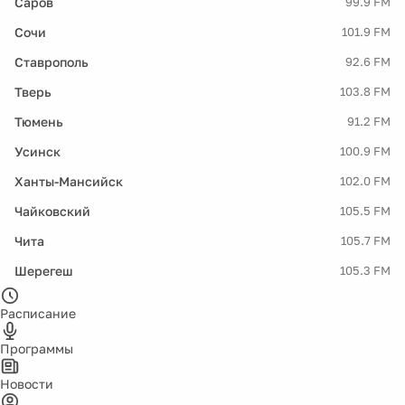
Саров
99.9 FM
Сочи
101.9 FM
Ставрополь
92.6 FM
Тверь
103.8 FM
Тюмень
91.2 FM
Усинск
100.9 FM
Ханты-Мансийск
102.0 FM
Чайковский
105.5 FM
Чита
105.7 FM
Шерегеш
105.3 FM
Расписание
Программы
Новости