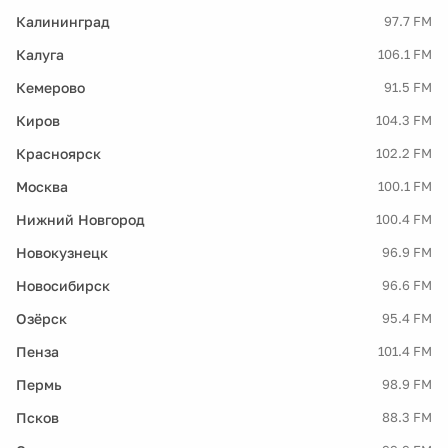
Калининград
97.7 FM
Калуга
106.1 FM
Кемерово
91.5 FM
Киров
104.3 FM
Красноярск
102.2 FM
Москва
100.1 FM
Нижний Новгород
100.4 FM
Новокузнецк
96.9 FM
Новосибирск
96.6 FM
Озёрск
95.4 FM
Пенза
101.4 FM
Пермь
98.9 FM
Псков
88.3 FM