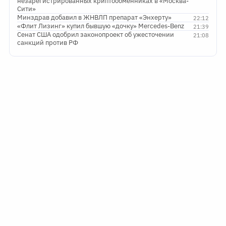
незарегистрированных криптообменниках в «Москва-
Сити»
Минздрав добавил в ЖНВЛП препарат «Энхерту»
22:12
«Флит Лизинг» купил бывшую «дочку» Mercedes-Benz
21:39
Сенат США одобрил законопроект об ужесточении
21:08
санкций против РФ