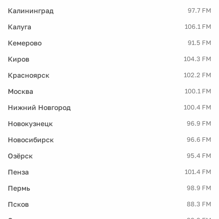
Калининград
97.7 FM
Калуга
106.1 FM
Кемерово
91.5 FM
Киров
104.3 FM
Красноярск
102.2 FM
Москва
100.1 FM
Нижний Новгород
100.4 FM
Новокузнецк
96.9 FM
Новосибирск
96.6 FM
Озёрск
95.4 FM
Пенза
101.4 FM
Пермь
98.9 FM
Псков
88.3 FM