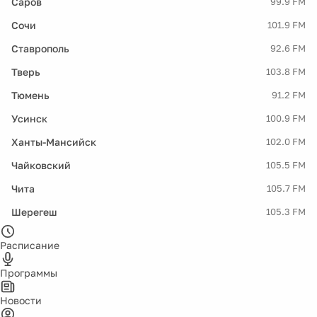
Саров
99.9 FM
Сочи
101.9 FM
Ставрополь
92.6 FM
Тверь
103.8 FM
Тюмень
91.2 FM
Усинск
100.9 FM
Ханты-Мансийск
102.0 FM
Чайковский
105.5 FM
Чита
105.7 FM
Шерегеш
105.3 FM
Расписание
Программы
Новости