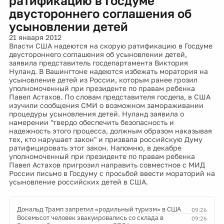
ратификацию в Госдуме
двустороннего соглашения об
усыновлении детей
21 января 2012
Власти США надеются на скорую ратификацию в Госдуме
двустороннего соглашения об усыновлении детей,
заявила представитель госдепартамента Виктория
Нуланд. В Вашингтоне надеются избежать моратория на
усыновление детей из России, которым ранее грозил
уполномоченный при президенте по правам ребенка
Павел Астахов. По словам представителя госдепа, в США
изучили сообщения СМИ о возможном замораживании
процедуры усыновления детей. Нуланд заявила о
намерении "твердо обеспечить безопасность и
надежность этого процесса, должным образом наказывая
тех, кто нарушает закон" и призвала российскую Думу
ратифицировать этот закон. Напомню, в декабре
уполномоченный при президенте по правам ребенка
Павел Астахов пригрозил направить совместное с МИД
России письмо в Госдуму с просьбой ввести мораторий на
усыновление российских детей в США.
Дональд Трамп запретил «родильный туризм» в США
09:26
Восемьсот человек эвакуировались со склада в
09:26