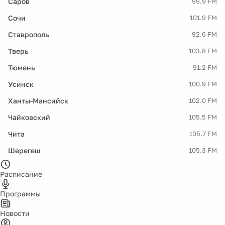
Саров
99.9 FM
Сочи
101.9 FM
Ставрополь
92.6 FM
Тверь
103.8 FM
Тюмень
91.2 FM
Усинск
100.9 FM
Ханты-Мансийск
102.0 FM
Чайковский
105.5 FM
Чита
105.7 FM
Шерегеш
105.3 FM
Расписание
Программы
Новости