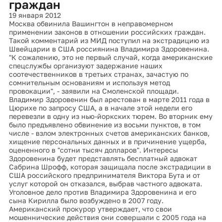
граждан
19 января 2012
Москва обвинила Вашингтон в неправомерном
применении законов в отношении российских граждан.
Такой комментарий из МИД поступил на экстрадицию из
Швейцарии в США россиянина Владимира Здоровенина.
"К сожалению, это не первый случай, когда американские
спецслужбы организуют задержание наших
соотечественников в третьих странах, зачастую по
сомнительным основаниям и используя метод
провокации", - заявили на Смоленской площади.
Владимир Здоровенин был арестован в марте 2011 года в
Цюрихе по запросу США, а в начале этой недели его
перевезли в одну из нью-йоркских тюрем. Во вторник ему
было предъявлено обвинение из восьми пунктов, в том
числе - взлом электронных счетов американских банков,
хищение персональных данных и в причинение ущерба,
оцененного в "сотни тысяч долларов". Интересы
Здоровенина будет представлять бесплатный адвокат
Сабрина Шрофф, которая защищала после экстрадиции в
США российского предпринимателя Виктора Бута и от
услуг которой он отказался, выбрав частного адвоката.
Уголовное дело против Владимира Здоровенина и его
сына Кирилла было возбуждено в 2007 году.
Американский прокурор утверждает, что свои
мошеннические действия они совершали с 2005 года на