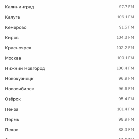
Калининград
97.7 FM
Калуга
106.1 FM
Кемерово
91.5 FM
Киров
104.3 FM
Красноярск
102.2 FM
Москва
100.1 FM
Нижний Новгород
100.4 FM
Новокузнецк
96.9 FM
Новосибирск
96.6 FM
Озёрск
95.4 FM
Пенза
101.4 FM
Пермь
98.9 FM
Псков
88.3 FM