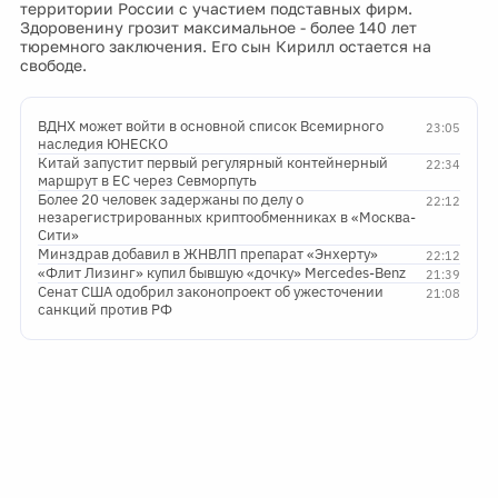
территории России с участием подставных фирм.
Здоровенину грозит максимальное - более 140 лет
тюремного заключения. Его сын Кирилл остается на
свободе.
ВДНХ может войти в основной список Всемирного
23:05
наследия ЮНЕСКО
Китай запустит первый регулярный контейнерный
22:34
маршрут в ЕС через Севморпуть
Более 20 человек задержаны по делу о
22:12
незарегистрированных криптообменниках в «Москва-
Сити»
Минздрав добавил в ЖНВЛП препарат «Энхерту»
22:12
«Флит Лизинг» купил бывшую «дочку» Mercedes-Benz
21:39
Сенат США одобрил законопроект об ужесточении
21:08
санкций против РФ