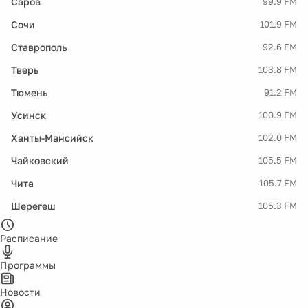
Саров
99.9 FM
Сочи
101.9 FM
Ставрополь
92.6 FM
Тверь
103.8 FM
Тюмень
91.2 FM
Усинск
100.9 FM
Ханты-Мансийск
102.0 FM
Чайковский
105.5 FM
Чита
105.7 FM
Шерегеш
105.3 FM
Расписание
Программы
Новости