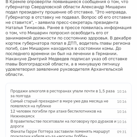
В Кремле опровергли появившиеся сообщения о том, что
губернатор Свердловской области Александр Мишарин
подал президенту прошение об отставке. "Это неправда.
Губернатор в отставку не подавал. Вопрос об его отставке
не ставится", - заявила пресс-секретарь президента
Наталья Тимакова. Ранее в прессе появилась информация
о том, что Мишарин попросил освободить его от
занимаемой должности по состоянию здоровья. В декабре
кортеж губернатора попал в ДТП, водитель главы региона
погиб, сам Мишарин находился в состоянии комы. До
последнего времени он был на лечении в Германии.
Накануне Дмитрий Медведев подписал указ об отставке
главы Волгоградской области, а в минувшую пятницу
удовлетворил заявление руководителя Архангельской
области.
Продажи алкоголя в ресторанах упали почти в 1,5 раза
10:16
за полгода
Самый старый президент в мире уже два месяца не
10:16
появлялся на публике
12 человек погибли при атаке беспилотников на
10:16
Нижнекамск
В правительстве посетовали на поговорку про дураков и
10:16
дороги
Фанаты Гарри Поттера заставили поменять маршрут
09:31
прокладки кабеля из-за «могилы Добби»