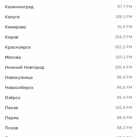
Калининград
97.7 FM
Калуга
106.1 FM
Кемерово
91.5 FM
Киров
104.3 FM
Красноярск
102.2 FM
Москва
100.1 FM
Нижний Новгород
100.4 FM
Новокузнецк
96.9 FM
Новосибирск
96.6 FM
Озёрск
95.4 FM
Пенза
101.4 FM
Пермь
98.9 FM
Псков
88.3 FM