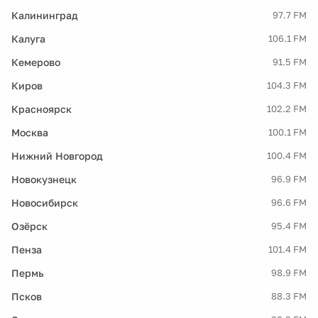
Калининград
97.7 FM
Калуга
106.1 FM
Кемерово
91.5 FM
Киров
104.3 FM
Красноярск
102.2 FM
Москва
100.1 FM
Нижний Новгород
100.4 FM
Новокузнецк
96.9 FM
Новосибирск
96.6 FM
Озёрск
95.4 FM
Пенза
101.4 FM
Пермь
98.9 FM
Псков
88.3 FM