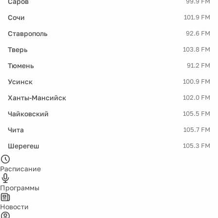
Саров
99.9 FM
Сочи
101.9 FM
Ставрополь
92.6 FM
Тверь
103.8 FM
Тюмень
91.2 FM
Усинск
100.9 FM
Ханты-Мансийск
102.0 FM
Чайковский
105.5 FM
Чита
105.7 FM
Шерегеш
105.3 FM
Расписание
Программы
Новости