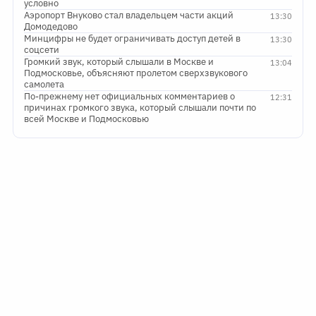
условно
Аэропорт Внуково стал владельцем части акций
13:30
Домодедово
Минцифры не будет ограничивать доступ детей в
13:30
соцсети
Громкий звук, который слышали в Москве и
13:04
Подмосковье, объясняют пролетом сверхзвукового
самолета
По-прежнему нет официальных комментариев о
12:31
причинах громкого звука, который слышали почти по
всей Москве и Подмосковью