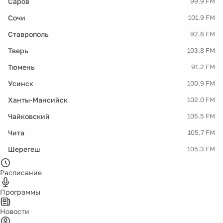
Саров
99.9 FM
Сочи
101.9 FM
Ставрополь
92.6 FM
Тверь
103.8 FM
Тюмень
91.2 FM
Усинск
100.9 FM
Ханты-Мансийск
102.0 FM
Чайковский
105.5 FM
Чита
105.7 FM
Шерегеш
105.3 FM
Расписание
Программы
Новости