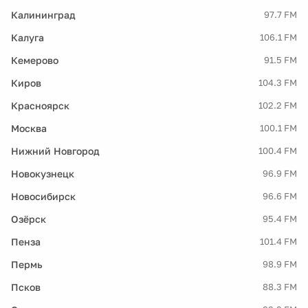
Калининград
97.7 FM
Калуга
106.1 FM
Кемерово
91.5 FM
Киров
104.3 FM
Красноярск
102.2 FM
Москва
100.1 FM
Нижний Новгород
100.4 FM
Новокузнецк
96.9 FM
Новосибирск
96.6 FM
Озёрск
95.4 FM
Пенза
101.4 FM
Пермь
98.9 FM
Псков
88.3 FM