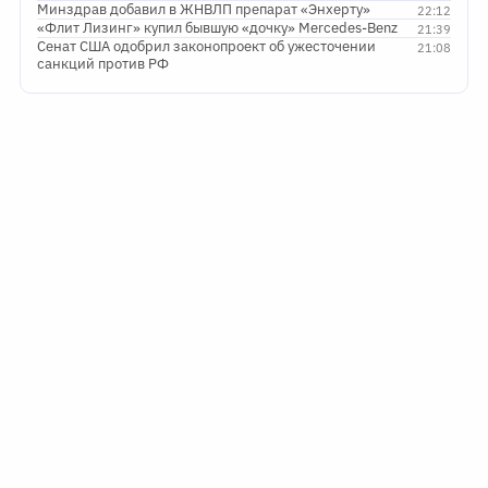
Минздрав добавил в ЖНВЛП препарат «Энхерту»
22:12
«Флит Лизинг» купил бывшую «дочку» Mercedes-Benz
21:39
Сенат США одобрил законопроект об ужесточении
21:08
санкций против РФ