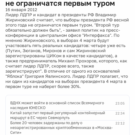
не ограничатся первым туром
16 января 2012
Лидер ЛДПР и кандидат в президенты РФ Владимир
Жириновский считает, что выборы президента РФ весной
этого года не ограничатся первым туром. "Второй тур
обязательно должен быть", - заявил политик на пресс-
конференции в центральном офисе "Интерфакса". По
мнению Жириновского, в выборах 4 марта будут
участвовать пять реальных кандидатов: четыре уже есть
(Путин, Зюганов, Миронов и сам Жириновский
зарегистрированы ЦИКом в качестве кандидатов), а
также предприниматель Михаил Прохоров, которого, как
считает лидер ЛДПР, скорее всего, также
зарегистрируют". В отличие от одного из основателей
"Яблока" Григория Явлинского. Лидер ЛДПР полагает, что
ни один из кандидатов на выборах президента 4 марта в
первом туре не наберет более 30%.
ВДНХ может войти в основной список Всемирного
23:05
наследия ЮНЕСКО
Китай запустит первый регулярный контейнерный
22:34
маршрут в ЕС через Севморпуть
Более 20 человек задержаны по делу о
22:12
незарегистрированных криптообменниках в «Москва-
Сити»