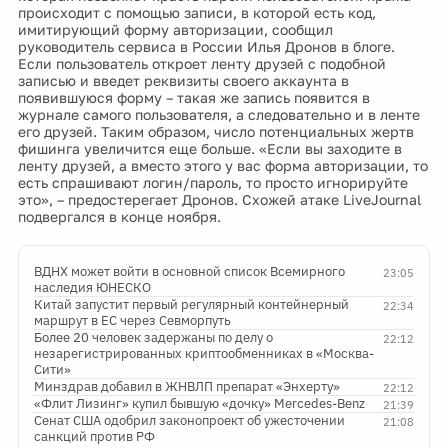
происходит с помощью записи, в которой есть код,
имитирующий форму авторизации, сообщил
руководитель сервиса в России Илья Дронов в блоге.
Если пользователь откроет ленту друзей с подобной
записью и введет реквизиты своего аккаунта в
появившуюся форму – такая же запись появится в
журнале самого пользователя, а следовательно и в ленте
его друзей. Таким образом, число потенциальных жертв
фишинга увеличится еще больше. «Если вы заходите в
ленту друзей, а вместо этого у вас форма авторизации, то
есть спрашивают логин/пароль, то просто игнорируйте
это», – предостерегает Дронов. Схожей атаке LiveJournal
подвергался в конце ноября.
ВДНХ может войти в основной список Всемирного
23:05
наследия ЮНЕСКО
Китай запустит первый регулярный контейнерный
22:34
маршрут в ЕС через Севморпуть
Более 20 человек задержаны по делу о
22:12
незарегистрированных криптообменниках в «Москва-
Сити»
Минздрав добавил в ЖНВЛП препарат «Энхерту»
22:12
«Флит Лизинг» купил бывшую «дочку» Mercedes-Benz
21:39
Сенат США одобрил законопроект об ужесточении
21:08
санкций против РФ