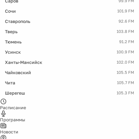
Саров
99.9 FM
Сочи
101.9 FM
Ставрополь
92.6 FM
Тверь
103.8 FM
Тюмень
91.2 FM
Усинск
100.9 FM
Ханты-Мансийск
102.0 FM
Чайковский
105.5 FM
Чита
105.7 FM
Шерегеш
105.3 FM
Расписание
Программы
Новости