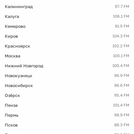
Калининград
97.7 FM
Калуга
106.1 FM
Кемерово
91.5 FM
Киров
104.3 FM
Красноярск
102.2 FM
Москва
100.1 FM
Нижний Новгород
100.4 FM
Новокузнецк
96.9 FM
Новосибирск
96.6 FM
Озёрск
95.4 FM
Пенза
101.4 FM
Пермь
98.9 FM
Псков
88.3 FM