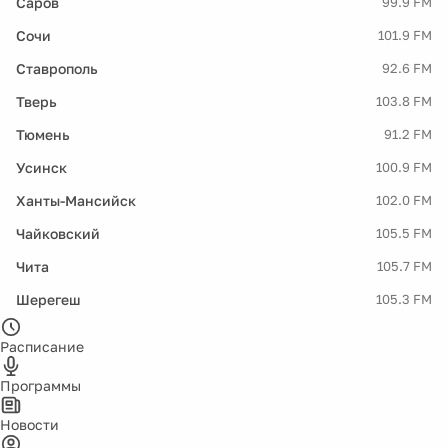
Саров
99.9 FM
Сочи
101.9 FM
Ставрополь
92.6 FM
Тверь
103.8 FM
Тюмень
91.2 FM
Усинск
100.9 FM
Ханты-Мансийск
102.0 FM
Чайковский
105.5 FM
Чита
105.7 FM
Шерегеш
105.3 FM
Расписание
Программы
Новости