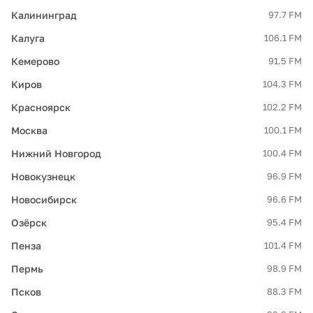
Калининград
97.7 FM
Калуга
106.1 FM
Кемерово
91.5 FM
Киров
104.3 FM
Красноярск
102.2 FM
Москва
100.1 FM
Нижний Новгород
100.4 FM
Новокузнецк
96.9 FM
Новосибирск
96.6 FM
Озёрск
95.4 FM
Пенза
101.4 FM
Пермь
98.9 FM
Псков
88.3 FM