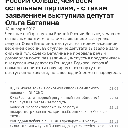
России больше, чем всем
остальным партиям, - с таким
заявлением выступила депутат
Ольга Баталина
13 января 2012
Честные выборы нужны Единой России больше, чем всем
остальным партиям, с таким заявлением выступила
депутат Ольга Баталина, выступая на первом заседании
весенней сессии. Выступление депутата вызвало в зале
сильный гул, однако Баталина не прервала речь и
договорила почти без запинки. Дискуссия продолжилась
выступлением депутата Геннадия Гудкова, который
попытался привести популярную поговорку про
выступление коллеги, но в последний момент передумал.
ВДНХ может войти в основной список Всемирного
23:05
наследия ЮНЕСКО
Китай запустит первый регулярный контейнерный
22:34
маршрут в ЕС через Севморпуть
Более 20 человек задержаны по делу о
22:12
незарегистрированных криптообменниках в «Москва-
Сити»
Минздрав добавил в ЖНВЛП препарат «Энхерту»
22:12
«Флит Лизинг» купил бывшую «дочку» Mercedes-Benz
21:39