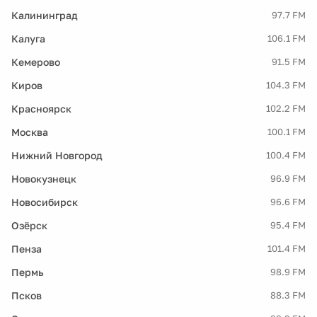
Калининград
97.7 FM
Калуга
106.1 FM
Кемерово
91.5 FM
Киров
104.3 FM
Красноярск
102.2 FM
Москва
100.1 FM
Нижний Новгород
100.4 FM
Новокузнецк
96.9 FM
Новосибирск
96.6 FM
Озёрск
95.4 FM
Пенза
101.4 FM
Пермь
98.9 FM
Псков
88.3 FM