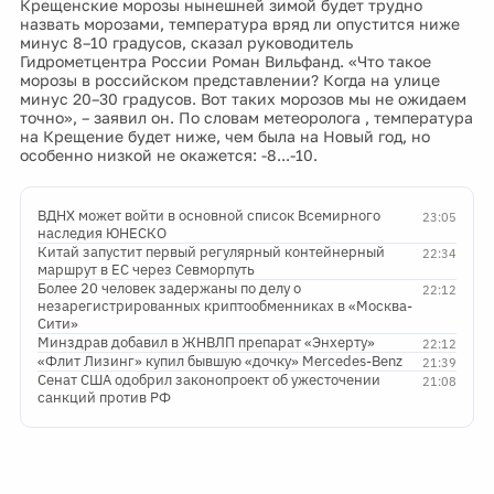
Крещенские морозы нынешней зимой будет трудно
назвать морозами, температура вряд ли опустится ниже
минус 8–10 градусов, сказал руководитель
Гидрометцентра России Роман Вильфанд. «Что такое
морозы в российском представлении? Когда на улице
минус 20–30 градусов. Вот таких морозов мы не ожидаем
точно», – заявил он. По словам метеоролога , температура
на Крещение будет ниже, чем была на Новый год, но
особенно низкой не окажется: -8...-10.
ВДНХ может войти в основной список Всемирного
23:05
наследия ЮНЕСКО
Китай запустит первый регулярный контейнерный
22:34
маршрут в ЕС через Севморпуть
Более 20 человек задержаны по делу о
22:12
незарегистрированных криптообменниках в «Москва-
Сити»
Минздрав добавил в ЖНВЛП препарат «Энхерту»
22:12
«Флит Лизинг» купил бывшую «дочку» Mercedes-Benz
21:39
Сенат США одобрил законопроект об ужесточении
21:08
санкций против РФ