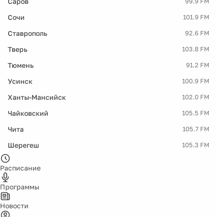
Саров
99.9 FM
Сочи
101.9 FM
Ставрополь
92.6 FM
Тверь
103.8 FM
Тюмень
91.2 FM
Усинск
100.9 FM
Ханты-Мансийск
102.0 FM
Чайковский
105.5 FM
Чита
105.7 FM
Шерегеш
105.3 FM
Расписание
Программы
Новости