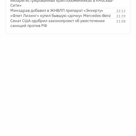
незарегистрированных криптообменниках в «Москва-
Сити»
Минздрав добавил в ЖНВЛП препарат «Энхерту»
22:12
«Флит Лизинг» купил бывшую «дочку» Mercedes-Benz
21:39
Сенат США одобрил законопроект об ужесточении
21:08
санкций против РФ