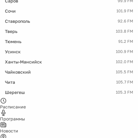
Саров
99.9 FM
Сочи
101.9 FM
Ставрополь
92.6 FM
Тверь
103.8 FM
Тюмень
91.2 FM
Усинск
100.9 FM
Ханты-Мансийск
102.0 FM
Чайковский
105.5 FM
Чита
105.7 FM
Шерегеш
105.3 FM
Расписание
Программы
Новости