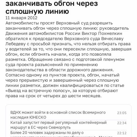
заканчивать обгон через
сплошную линию
11 января 2012
Автомобилисты просят Верховный суд разрешить
заканчивать обгон через сплошную линию: руководитель
Движения автомобилистов России Виктор Похмелкин
обратился к председателю Верховного суда Вячеславу
Лебедеву с просьбой признать, что нельзя отбирать права
у водителей за то, что они пересекли сплошную, завершая
обгон, если обгонять начали, когда это позволяла
разметка. Обращение связано с подготовкой пленумом
суда проекта разъяснений по применению
законодательства в области дорожного движения.
Согласно одному из пунктов проекта, обгон, начатый
через прерывистую и завершенный через сплошную
линии разметки, должен квалифицироваться по статье
«Выезд на встречную полосу», за которую отбирают
права на срок от четырех до шести месяцев.
ВДНХ может войти в основной список Всемирного
23:05
наследия ЮНЕСКО
Китай запустит первый регулярный контейнерный
22:34
маршрут в ЕС через Севморпуть
Более 20 человек задержаны по делу о
22:12