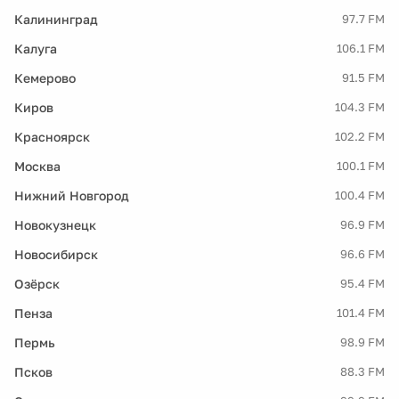
Калининград
97.7 FM
Калуга
106.1 FM
Кемерово
91.5 FM
Киров
104.3 FM
Красноярск
102.2 FM
Москва
100.1 FM
Нижний Новгород
100.4 FM
Новокузнецк
96.9 FM
Новосибирск
96.6 FM
Озёрск
95.4 FM
Пенза
101.4 FM
Пермь
98.9 FM
Псков
88.3 FM