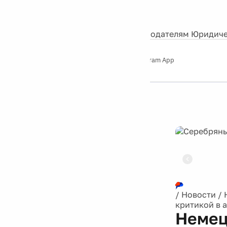
События
Контакты
О нас
Экскурсии
Silver Studio
Рекламодателям
Юридиче
Слушайте
App Store
Google Play
Telegram App
Серебряный
дождь
12+
Реклама
/
Новости
/
критикой в 
Немец