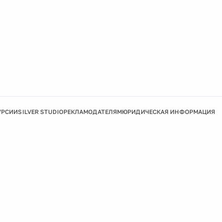
УРСИИ
SILVER STUDIO
РЕКЛАМОДАТЕЛЯМ
ЮРИДИЧЕСКАЯ ИНФОРМАЦИЯ