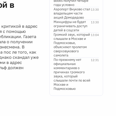
Books получил четыре
ой в
года условно
Аэропорт Внуково стал
13:30
владельцем части
акций Домодедово
Минцифры не будет
13:30
 критикой в адрес
ограничивать доступ
детей в соцсети
я с помощью
Громкий звук, который
13:04
убликации. Газета
слышали в Москве и
ала о получении
Подмосковье,
изнесмена. В
объясняют пролетом
сверхзвукового
 пос ле того, как
самолета
однако скандал уже
По-прежнему нет
12:31
ми в адрес
официальных
ульф должен
комментариев о
причинах громкого
звука, который
слышали почти по всей
Москве и
Подмосковью