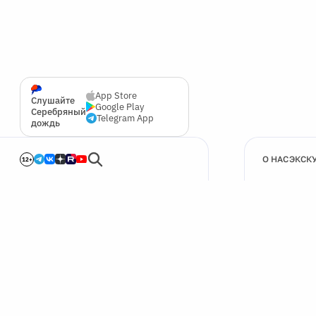
App Store
Слушайте
Google Play
Серебряный
Telegram App
дождь
О НАС
ЭКСК
12+