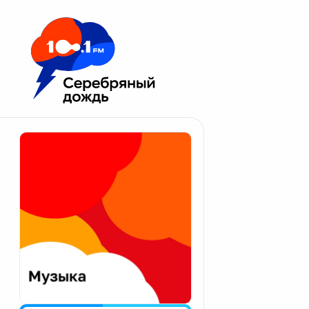
Москва 100.1 FM
Апатиты
Астрахань
Волгоград
Вологда
Екатеринбург
Иваново
Казань
Калининград
Калуга