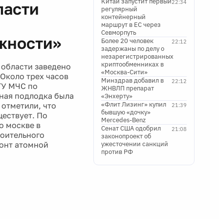
Китай запустит первый
22:34
ласти
регулярный
контейнерный
маршрут в ЕС через
Севморпуть
жности»
Более 20 человек
22:12
задержаны по делу о
незарегистрированных
криптообменниках в
 области заведено
«Москва-Сити»
Около трех часов
Минздрав добавил в
22:12
ГУ МЧС по
ЖНВЛП препарат
ная подлодка была
«Энхерту»
«Флит Лизинг» купил
 отметили, что
21:39
бывшую «дочку»
ществует. По
Mercedes-Benz
о москве в
Сенат США одобрил
21:08
роительного
законопроект об
монт атомной
ужесточении санкций
против РФ