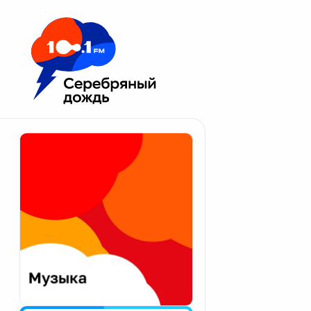
Москва 100.1 FM
Апатиты
Астрахань
Волгоград
Вологда
Екатеринбург
Иваново
Казань
Калининград
Калуга