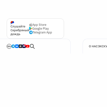
App Store
Слушайте
Google Play
Серебряный
Telegram App
дождь
О НАС
ЭКСК
12+
🍪
Мы используем cookie для улучшения работы сайта.