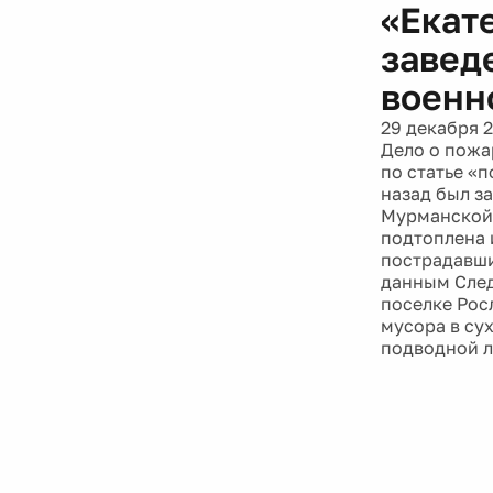
«Екат
завед
военн
29 декабря 
Дело о пожа
по статье «
назад был з
Мурманской 
подтоплена 
пострадавши
данным След
поселке Рос
мусора в су
подводной л