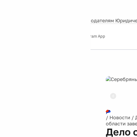
События
Контакты
О нас
Экскурсии
Silver Studio
Рекламодателям
Юридиче
Слушайте
App Store
Google Play
Telegram App
Серебряный
дождь
12+
Реклама
/
Новости
/
области зав
Дело 