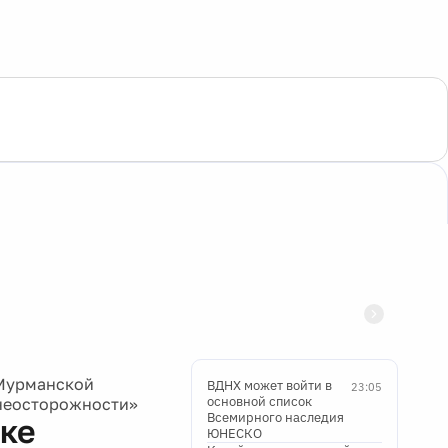
 Мурманской
ВДНХ может войти в
23:05
основной список
 неосторожности»
Всемирного наследия
дке
ЮНЕСКО