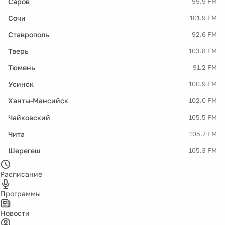
Саров
99.9 FM
Сочи
101.9 FM
Ставрополь
92.6 FM
Тверь
103.8 FM
Тюмень
91.2 FM
Усинск
100.9 FM
Ханты-Мансийск
102.0 FM
Чайковский
105.5 FM
Чита
105.7 FM
Шерегеш
105.3 FM
Расписание
Программы
Новости