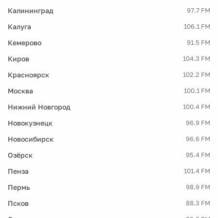
Калининград
97.7 FM
Калуга
106.1 FM
Кемерово
91.5 FM
Киров
104.3 FM
Красноярск
102.2 FM
Москва
100.1 FM
Нижний Новгород
100.4 FM
Новокузнецк
96.9 FM
Новосибирск
96.6 FM
Озёрск
95.4 FM
Пенза
101.4 FM
Пермь
98.9 FM
Псков
88.3 FM