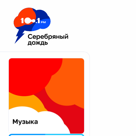
Москва 100.1 FM
Апатиты
Астрахань
Волгоград
Вологда
Екатеринбург
Иваново
Казань
Калининград
Калуга