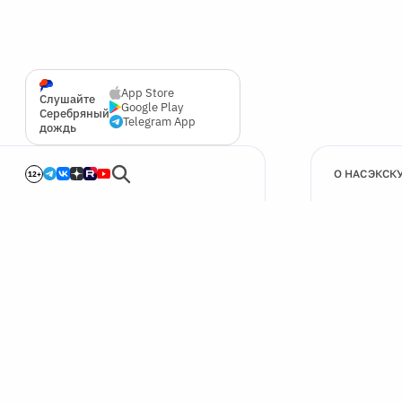
App Store
Слушайте
Google Play
Серебряный
Telegram App
дождь
О НАС
ЭКСК
12+
🍪
Мы используем cookie для улучшения работы сайта.