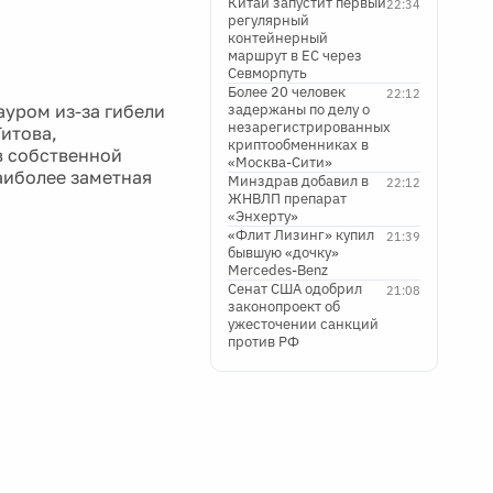
Китай запустит первый
22:34
регулярный
контейнерный
маршрут в ЕС через
Севморпуть
Более 20 человек
22:12
ауром из-за гибели
задержаны по делу о
незарегистрированных
Титова,
криптообменниках в
в собственной
«Москва-Сити»
аиболее заметная
Минздрав добавил в
22:12
ЖНВЛП препарат
«Энхерту»
«Флит Лизинг» купил
21:39
бывшую «дочку»
Mercedes-Benz
Сенат США одобрил
21:08
законопроект об
ужесточении санкций
против РФ