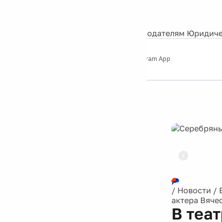
События
Контакты
О нас
Экскурсии
Silver Studio
Рекламодателям
Юридиче
Слушайте
App Store
Google Play
Telegram App
Серебряный
дождь
12+
Реклама
/
Новости
/
актера Вяче
В теа