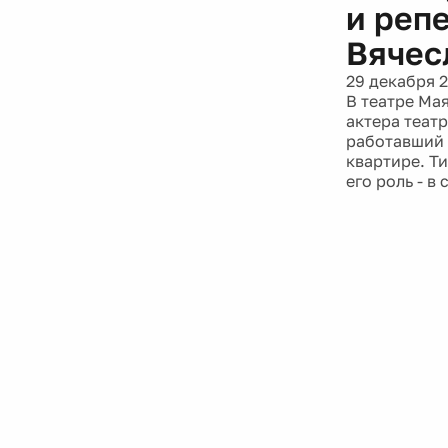
и реп
Вячес
29 декабря 
В театре Ма
актера театр
работавший 
квартире. Т
его роль - в 