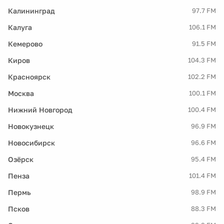
Калининград
97.7 FM
Калуга
106.1 FM
Кемерово
91.5 FM
Киров
104.3 FM
Красноярск
102.2 FM
Москва
100.1 FM
Нижний Новгород
100.4 FM
Новокузнецк
96.9 FM
Новосибирск
96.6 FM
Озёрск
95.4 FM
Пенза
101.4 FM
Пермь
98.9 FM
Псков
88.3 FM