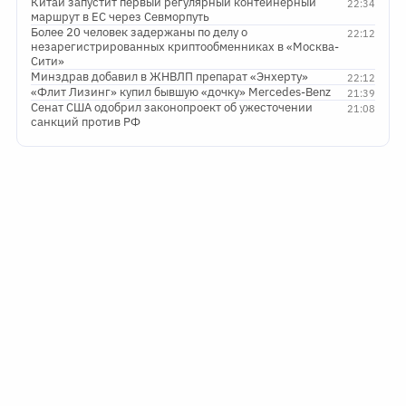
Китай запустит первый регулярный контейнерный
22:34
маршрут в ЕС через Севморпуть
Более 20 человек задержаны по делу о
22:12
незарегистрированных криптообменниках в «Москва-
Сити»
Минздрав добавил в ЖНВЛП препарат «Энхерту»
22:12
«Флит Лизинг» купил бывшую «дочку» Mercedes-Benz
21:39
Сенат США одобрил законопроект об ужесточении
21:08
санкций против РФ