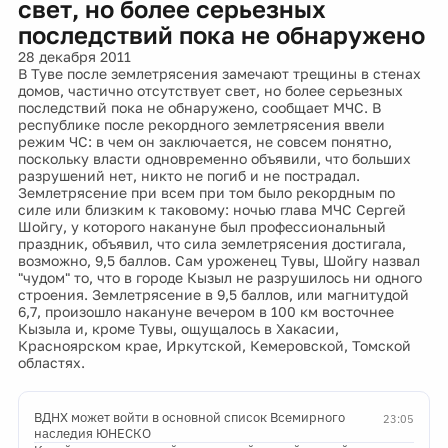
свет, но более серьезных
последствий пока не обнаружено
28 декабря 2011
В Туве после землетрясения замечают трещины в стенах
домов, частично отсутствует свет, но более серьезных
последствий пока не обнаружено, сообщает МЧС. В
республике после рекордного землетрясения ввели
режим ЧС: в чем он заключается, не совсем понятно,
поскольку власти одновременно объявили, что больших
разрушений нет, никто не погиб и не пострадал.
Землетрясение при всем при том было рекордным по
силе или близким к таковому: ночью глава МЧС Сергей
Шойгу, у которого накануне был профессиональный
праздник, объявил, что сила землетрясения достигала,
возможно, 9,5 баллов. Сам уроженец Тувы, Шойгу назвал
"чудом" то, что в городе Кызыл не разрушилось ни одного
строения. Землетрясение в 9,5 баллов, или магнитудой
6,7, произошло накануне вечером в 100 км восточнее
Кызыла и, кроме Тувы, ощущалось в Хакасии,
Красноярском крае, Иркутской, Кемеровской, Томской
областях.
ВДНХ может войти в основной список Всемирного
23:05
наследия ЮНЕСКО