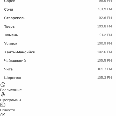
Саров
99.9 FM
Сочи
101.9 FM
Ставрополь
92.6 FM
Тверь
103.8 FM
Тюмень
91.2 FM
Усинск
100.9 FM
Ханты-Мансийск
102.0 FM
Чайковский
105.5 FM
Чита
105.7 FM
Шерегеш
105.3 FM
Расписание
Программы
Новости