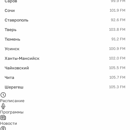
Саров
99.9 FM
Сочи
101.9 FM
Ставрополь
92.6 FM
Тверь
103.8 FM
Тюмень
91.2 FM
Усинск
100.9 FM
Ханты-Мансийск
102.0 FM
Чайковский
105.5 FM
Чита
105.7 FM
Шерегеш
105.3 FM
Расписание
Программы
Новости