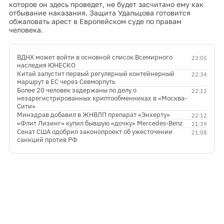
которое он здесь проведет, не будет засчитано ему как
отбывание наказания. Защита Удальцова готовится
обжаловать арест в Европейском суде по правам
человека.
ВДНХ может войти в основной список Всемирного
23:05
наследия ЮНЕСКО
Китай запустит первый регулярный контейнерный
22:34
маршрут в ЕС через Севморпуть
Более 20 человек задержаны по делу о
22:12
незарегистрированных криптообменниках в «Москва-
Сити»
Минздрав добавил в ЖНВЛП препарат «Энхерту»
22:12
«Флит Лизинг» купил бывшую «дочку» Mercedes-Benz
21:39
Сенат США одобрил законопроект об ужесточении
21:08
санкций против РФ