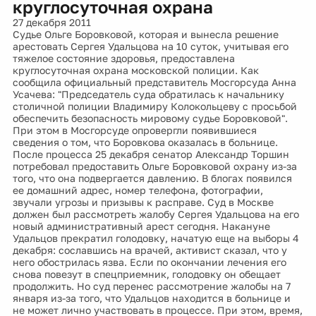
круглосуточная охрана
27 декабря 2011
Судье Ольге Боровковой, которая и вынесла решение
арестовать Сергея Удальцова на 10 суток, учитывая его
тяжелое состояние здоровья, предоставлена
круглосуточная охрана московской полиции. Как
сообщила официальный представитель Мосгорсуда Анна
Усачева: "Председатель суда обратилась к начальнику
столичной полиции Владимиру Колокольцеву с просьбой
обеспечить безопасность мировому судье Боровковой".
При этом в Мосгорсуде опровергли появившиеся
сведения о том, что Боровкова оказалась в больнице.
После процесса 25 декабря сенатор Александр Торшин
потребовал предоставить Ольге Боровковой охрану из-за
того, что она подвергается давлению. В блогах появился
ее домашний адрес, номер телефона, фотографии,
звучали угрозы и призывы к расправе. Суд в Москве
должен был рассмотреть жалобу Сергея Удальцова на его
новый административный арест сегодня. Накануне
Удальцов прекратил голодовку, начатую еще на выборы 4
декабря: сославшись на врачей, активист сказал, что у
него обострилась язва. Если по окончании лечения его
снова повезут в спецприемник, голодовку он обещает
продолжить. Но суд перенес рассмотрение жалобы на 7
января из-за того, что Удальцов находится в больнице и
не может лично участвовать в процессе. При этом, время,