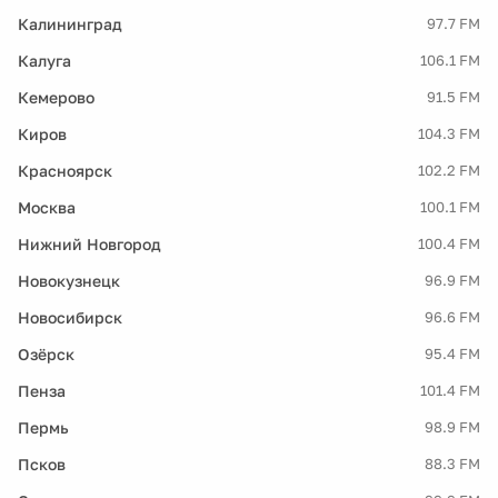
Калининград
97.7 FM
Калуга
106.1 FM
Кемерово
91.5 FM
Киров
104.3 FM
Красноярск
102.2 FM
Москва
100.1 FM
Нижний Новгород
100.4 FM
Новокузнецк
96.9 FM
Новосибирск
96.6 FM
Озёрск
95.4 FM
Пенза
101.4 FM
Пермь
98.9 FM
Псков
88.3 FM