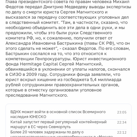
Глава президентского совета по правам человека Михаил
Федотов передал Дмитрию Медведеву выводы экспертизы
по делу о смерти юриста Сергея Магнитского и
высказался за передачу соответствующих уголовных дел
в следственный комитет. "Там, в частности, сказано, что
необходимо объединить все эти дела в одни руки, и мы
предложили, чтобы это были руки Следственного
комитета РФ, но, к сожалению, получили ответ от
Александра Ивановича Бастрыкина (главы СК РФ), что он
этого сделать не может", - сказал Федотов. По его словам,
Бастрыкин сослался на то, что это относится к
компетенции Генпрокуратуры. Юрист инвестиционного
фонда Hermitage Capital Сергей Магнитский,
обвинявшийся в уклонении от уплаты налогов, скончался
в СИЗО в 2009 году. Сотрудники фонда заявляли, что
юрист вскрыл хищение из госбюджета 5,4 миллиарда
рублей сотрудниками правоохранительных органов,
которые в отместку организовали уголовное
преследование Магнитского.
ВДНХ может войти в основной список Всемирного
23:05
наследия ЮНЕСКО
Китай запустит первый регулярный контейнерный
22:34
маршрут в ЕС через Севморпуть
Более 20 человек задержаны по делу о
22:12
незарегистрированных криптообменниках в «Москва-