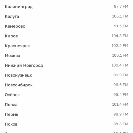
Калининград
97.7 FM
Калуга
106.1 FM
Кемерово
91.5 FM
Киров
104.3 FM
Красноярск
102.2 FM
Москва
100.1 FM
Нижний Новгород
100.4 FM
Новокузнецк
96.9 FM
Новосибирск
96.6 FM
Озёрск
95.4 FM
Пенза
101.4 FM
Пермь
98.9 FM
Псков
88.3 FM