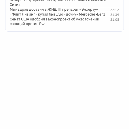
Сити»
Минздрав добавил в ЖНВЛП препарат «Энхерту»
22:12
«Флит Лизинг» купил бывшую «дочку» Mercedes-Benz
21:39
Сенат США одобрил законопроект об ужесточении
21:08
санкций против РФ