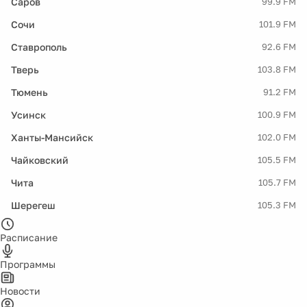
Саров
99.9 FM
Сочи
101.9 FM
Ставрополь
92.6 FM
Тверь
103.8 FM
Тюмень
91.2 FM
Усинск
100.9 FM
Ханты-Мансийск
102.0 FM
Чайковский
105.5 FM
Чита
105.7 FM
Шерегеш
105.3 FM
Расписание
Программы
Новости