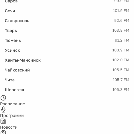
Саров
99.9 FM
Сочи
101.9 FM
Ставрополь
92.6 FM
Тверь
103.8 FM
Тюмень
91.2 FM
Усинск
100.9 FM
Ханты-Мансийск
102.0 FM
Чайковский
105.5 FM
Чита
105.7 FM
Шерегеш
105.3 FM
Расписание
Программы
Новости