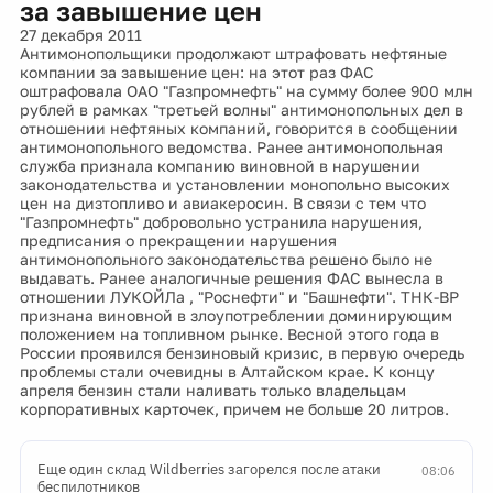
за завышение цен
27 декабря 2011
Антимонопольщики продолжают штрафовать нефтяные
компании за завышение цен: на этот раз ФАС
оштрафовала ОАО "Газпромнефть" на сумму более 900 млн
рублей в рамках "третьей волны" антимонопольных дел в
отношении нефтяных компаний, говорится в сообщении
антимонопольного ведомства. Ранее антимонопольная
служба признала компанию виновной в нарушении
законодательства и установлении монопольно высоких
цен на дизтопливо и авиакеросин. В связи с тем что
"Газпромнефть" добровольно устранила нарушения,
предписания о прекращении нарушения
антимонопольного законодательства решено было не
выдавать. Ранее аналогичные решения ФАС вынесла в
отношении ЛУКОЙЛа , "Роснефти" и "Башнефти". ТНК-ВР
признана виновной в злоупотреблении доминирующим
положением на топливном рынке. Весной этого года в
России проявился бензиновый кризис, в первую очередь
проблемы стали очевидны в Алтайском крае. К концу
апреля бензин стали наливать только владельцам
корпоративных карточек, причем не больше 20 литров.
Еще один склад Wildberries загорелся после атаки
08:06
беспилотников