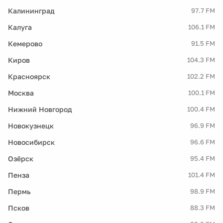
Калининград
97.7 FM
Калуга
106.1 FM
Кемерово
91.5 FM
Киров
104.3 FM
Красноярск
102.2 FM
Москва
100.1 FM
Нижний Новгород
100.4 FM
Новокузнецк
96.9 FM
Новосибирск
96.6 FM
Озёрск
95.4 FM
Пенза
101.4 FM
Пермь
98.9 FM
Псков
88.3 FM