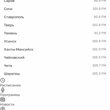
Саров
99.9 FM
Сочи
101.9 FM
Ставрополь
92.6 FM
Тверь
103.8 FM
Тюмень
91.2 FM
Усинск
100.9 FM
Ханты-Мансийск
102.0 FM
Чайковский
105.5 FM
Чита
105.7 FM
Шерегеш
105.3 FM
Расписание
Программы
Новости