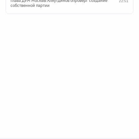
Глава ДУМ Москвы Аляутдинов опроверг создание
22:51
собственной партии