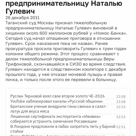
предпринимательницу Наталью
Гулевич
26 декабря 2011
Таганский суд Москвы признал тяжелобольную
предпринимательницу Наталью Гулевич виновной в
хищении около 600 миллионов рублей у «Номос-Банка».
Сегодня суд начал оглашение приговора в отношении
Гулевич. Срок наказания пока не назван. Ранее
прокуратура просила приговорить Гулевич к трем годам
колонии общего режима. Этот процесс сравнивают с
делом тяжелобольной предпринимательницы Веры
Трифоновой, скончавшейся в СИЗО во время следствия.
Гулевич находится в следственном изоляторе с декабря
прошлого года, у нее отказал мочевой пузырь и правая
почка, и только после этого ее перевели в больницу.
Руслан Терновой взял свое второе золото ЧЕ-2026
23:08
YouTube заблокировал каналы «Русской общины»
23:08
Британские ученые внедрили гены свиньи в салат-
22:53
латук для вкуса мяса
Лишенная сертификата эксплуатанта «Ижавиа»
22:53
собирается устранить замечания Росавиации
В Лондоне предложили в пабах запретить пить у барной
22:51
стойки