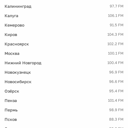
Калининград
97.7 FM
Калуга
106.1 FM
Кемерово
91.5 FM
Киров
104.3 FM
Красноярск
102.2 FM
Москва
100.1 FM
Нижний Новгород
100.4 FM
Новокузнецк
96.9 FM
Новосибирск
96.6 FM
Озёрск
95.4 FM
Пенза
101.4 FM
Пермь
98.9 FM
Псков
88.3 FM