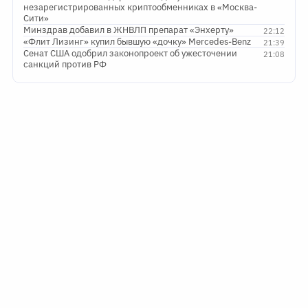
незарегистрированных криптообменниках в «Москва-
Сити»
Минздрав добавил в ЖНВЛП препарат «Энхерту»
22:12
«Флит Лизинг» купил бывшую «дочку» Mercedes-Benz
21:39
Сенат США одобрил законопроект об ужесточении
21:08
санкций против РФ