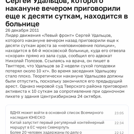
Сергей Удальцов, которого
накануне вечером приговорили
еще к десяти суткам, находится в
больнице
26 декабря 2011
Лидер движения «Левый фронт» Сергей Удальцов,
которого накануне вечером назад приговорили еще к
десяти суткам ареста за «неповиновение полиции»,
находится в 64-й московской больнице, куда его отвезла
«скорая» прямо из зала суда, сообщил его адвокат
Николай Полозов. Ссылаясь на врача, он пишет в
Твиттере, что Удальцов за 2 недели сухой голодовки
потерял около 10 кг». Во время заседания Удальцову
стало плохо. Теоретически накануне Удальцова должны
были отпустить, поскольку закончился его предыдущий
арест. Однако мировой суд Тверского района приговорил
активиста к 10 суткам за сопротивление при одиночном
пикете у здания Центризбиркома 24 октября.
ВДНХ может войти в основной список Всемирного
23:05
наследия ЮНЕСКО
Китай запустит первый регулярный контейнерный
22:34
маршрут в ЕС через Севморпуть
Более 20 человек задержаны по делу о
22:12