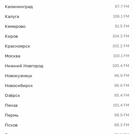
Калининград
97.7 FM
Калуга
106.1 FM
Кемерово
91.5 FM
Киров
104.3 FM
Красноярск
102.2 FM
Москва
100.1 FM
Нижний Новгород
100.4 FM
Новокузнецк
96.9 FM
Новосибирск
96.6 FM
Озёрск
95.4 FM
Пенза
101.4 FM
Пермь
98.9 FM
Псков
88.3 FM