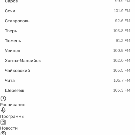
Саров
99.9 FM
Сочи
101.9 FM
Ставрополь
92.6 FM
Тверь
103.8 FM
Тюмень
91.2 FM
Усинск
100.9 FM
Ханты-Мансийск
102.0 FM
Чайковский
105.5 FM
Чита
105.7 FM
Шерегеш
105.3 FM
Расписание
Программы
Новости