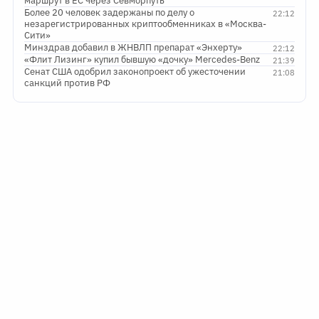
маршрут в ЕС через Севморпуть
Более 20 человек задержаны по делу о
22:12
незарегистрированных криптообменниках в «Москва-
Сити»
Минздрав добавил в ЖНВЛП препарат «Энхерту»
22:12
«Флит Лизинг» купил бывшую «дочку» Mercedes-Benz
21:39
Сенат США одобрил законопроект об ужесточении
21:08
санкций против РФ