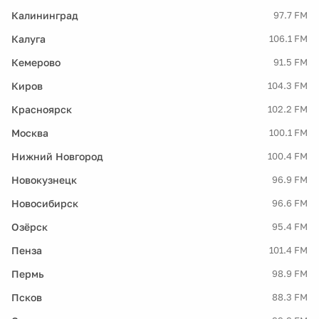
Калининград
97.7 FM
Калуга
106.1 FM
Кемерово
91.5 FM
Киров
104.3 FM
Красноярск
102.2 FM
Москва
100.1 FM
Нижний Новгород
100.4 FM
Новокузнецк
96.9 FM
Новосибирск
96.6 FM
Озёрск
95.4 FM
Пенза
101.4 FM
Пермь
98.9 FM
Псков
88.3 FM