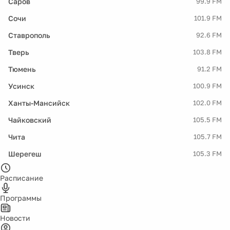
Саров
99.9 FM
Сочи
101.9 FM
Ставрополь
92.6 FM
Тверь
103.8 FM
Тюмень
91.2 FM
Усинск
100.9 FM
Ханты-Мансийск
102.0 FM
Чайковский
105.5 FM
Чита
105.7 FM
Шерегеш
105.3 FM
Расписание
Программы
Новости