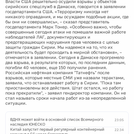
Власти США решительно осудили взрывы у объектов
сирийских спецслужб в Дамаске, говорится в заявлении
госдепартамента США. «Терроризму никогда нет
никакого оправдания, и мы осуждаем подобные акции, где
бы они ни совершались», – сказал представитель
госдепартамента Марк Тонер. «Особенно важно, чтобы
совершенные сегодня атаки не помешали важной работе
наблюдателей ЛАГ, документирующих и
предотвращающих нарушения прав человека с целью
защиты граждан Сирии. Мы надеемся на то, что их
деятельность будет проходить в мирной обстановке», –
отмечается в заявлении. Сегодня в Дамаске прогремело
два взрыва, в результате которых, по последним данным,
погибли 40 человек, еще 150 получили ранения.
Российская нефтяная компания "Татнефть" после
взрывов, которые местные СМИ уже назвали терактами,
заявила, что останавливает работу в Сирии. "Пока там
приостановлены все действия. Штат остался, но работу
пока прекратили", - заявил гендиректор компании. Он не
стал называть сроки начала работ из-за неопределенной
ситуации.
ВДНХ может войти в основной список Всемирного
23:05
наследия ЮНЕСКО
Китай запустит первый регулярный контейнерный
22:34