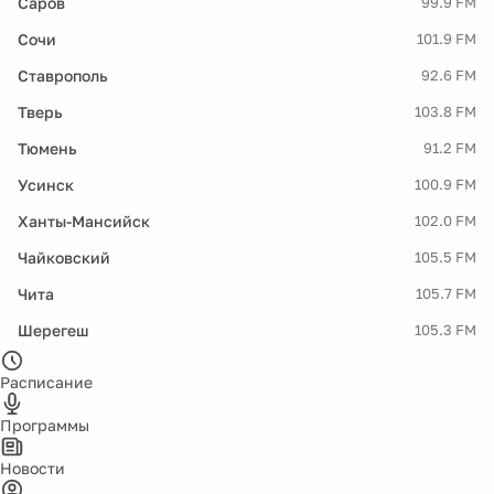
Саров
99.9 FM
Сочи
101.9 FM
Ставрополь
92.6 FM
Тверь
103.8 FM
Тюмень
91.2 FM
Усинск
100.9 FM
Ханты-Мансийск
102.0 FM
Чайковский
105.5 FM
Чита
105.7 FM
Шерегеш
105.3 FM
Расписание
Программы
Новости