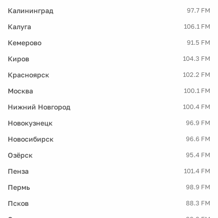
Калининград
97.7 FM
Калуга
106.1 FM
Кемерово
91.5 FM
Киров
104.3 FM
Красноярск
102.2 FM
Москва
100.1 FM
Нижний Новгород
100.4 FM
Новокузнецк
96.9 FM
Новосибирск
96.6 FM
Озёрск
95.4 FM
Пенза
101.4 FM
Пермь
98.9 FM
Псков
88.3 FM