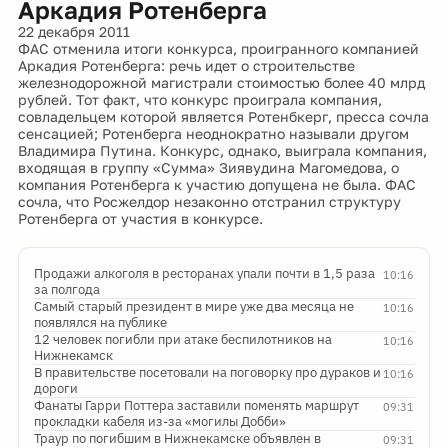
Аркадия Ротенберга
22 декабря 2011
ФАС отменила итоги конкурса, проигранного компанией
Аркадия Ротенберга: речь идет о строительстве
железнодорожной магистрали стоимостью более 40 млрд
рублей. Тот факт, что конкурс проиграла компания,
совладельцем которой является Ротенбкерг, пресса сочла
сенсацией; Ротенберга неоднократно называли другом
Владимира Путина. Конкурс, однако, выиграла компания,
входящая в группу «Сумма» Зиявудина Магомедова, о
компания Ротенберга к участию допущена не была. ФАС
сочла, что Росжелдор незаконно отстранил структуру
Ротенберга от участия в конкурсе.
Продажи алкоголя в ресторанах упали почти в 1,5 раза
10:16
за полгода
Самый старый президент в мире уже два месяца не
10:16
появлялся на публике
12 человек погибли при атаке беспилотников на
10:16
Нижнекамск
В правительстве посетовали на поговорку про дураков и
10:16
дороги
Фанаты Гарри Поттера заставили поменять маршрут
09:31
прокладки кабеля из-за «могилы Добби»
Траур по погибшим в Нижнекамске объявлен в
09:31