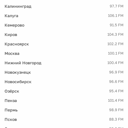
Калининград
97.7 FM
Калуга
106.1 FM
Кемерово
91.5 FM
Киров
104.3 FM
Красноярск
102.2 FM
Москва
100.1 FM
Нижний Новгород
100.4 FM
Новокузнецк
96.9 FM
Новосибирск
96.6 FM
Озёрск
95.4 FM
Пенза
101.4 FM
Пермь
98.9 FM
Псков
88.3 FM