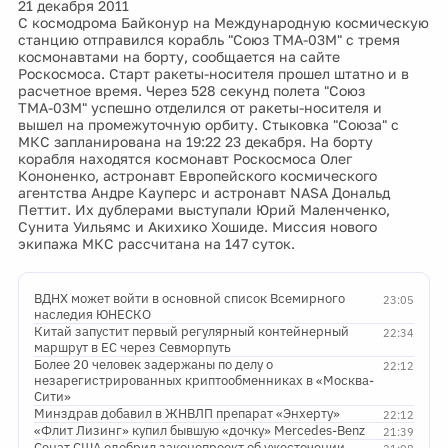
21 декабря 2011
С космодрома Байконур на Международную космическую
станцию отправился корабль "Союз ТМА-03М" с тремя
космонавтами на борту, сообщается на сайте
Роскосмоса. Старт ракеты-носителя прошел штатно и в
расчетное время. Через 528 секунд полета "Союз
ТМА-03М" успешно отделился от ракеты-носителя и
вышел на промежуточную орбиту. Стыковка "Союза" с
МКС запланирована на 19:22 23 декабря. На борту
корабля находятся космонавт Роскосмоса Олег
Кононенко, астронавт Европейского космического
агентства Андре Кауперс и астронавт NASA Дональд
Петтит. Их дублерами выступали Юрий Маленченко,
Сунита Уильямс и Акихико Хошиде. Миссия нового
экипажа МКС рассчитана на 147 суток.
ВДНХ может войти в основной список Всемирного
23:05
наследия ЮНЕСКО
Китай запустит первый регулярный контейнерный
22:34
маршрут в ЕС через Севморпуть
Более 20 человек задержаны по делу о
22:12
незарегистрированных криптообменниках в «Москва-
Сити»
Минздрав добавил в ЖНВЛП препарат «Энхерту»
22:12
«Флит Лизинг» купил бывшую «дочку» Mercedes-Benz
21:39
Сенат США одобрил законопроект об ужесточении