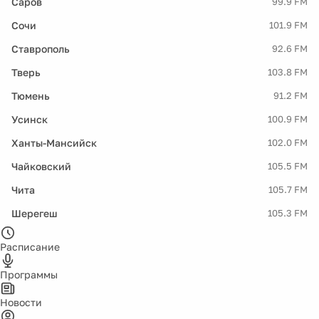
Саров
99.9 FM
Сочи
101.9 FM
Ставрополь
92.6 FM
Тверь
103.8 FM
Тюмень
91.2 FM
Усинск
100.9 FM
Ханты-Мансийск
102.0 FM
Чайковский
105.5 FM
Чита
105.7 FM
Шерегеш
105.3 FM
Расписание
Программы
Новости