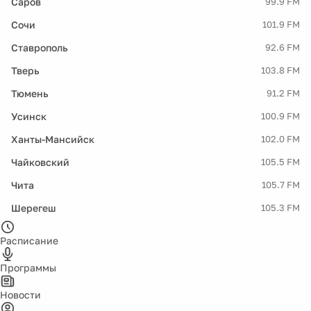
Саров
99.9 FM
Сочи
101.9 FM
Ставрополь
92.6 FM
Тверь
103.8 FM
Тюмень
91.2 FM
Усинск
100.9 FM
Ханты-Мансийск
102.0 FM
Чайковский
105.5 FM
Чита
105.7 FM
Шерегеш
105.3 FM
Расписание
Программы
Новости