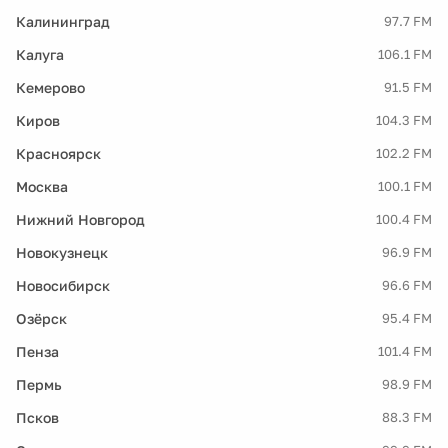
Калининград
97.7 FM
Калуга
106.1 FM
Кемерово
91.5 FM
Киров
104.3 FM
Красноярск
102.2 FM
Москва
100.1 FM
Нижний Новгород
100.4 FM
Новокузнецк
96.9 FM
Новосибирск
96.6 FM
Озёрск
95.4 FM
Пенза
101.4 FM
Пермь
98.9 FM
Псков
88.3 FM