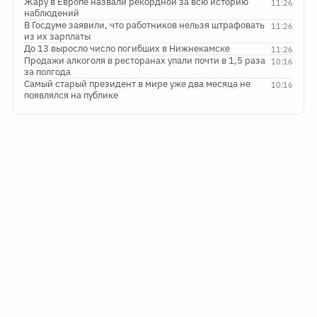
Жару в Европе назвали рекордной за всю историю
11:26
наблюдений
В Госдуме заявили, что работников нельзя штрафовать
11:26
из их зарплаты
До 13 выросло число погибших в Нижнекамске
11:26
Продажи алкоголя в ресторанах упали почти в 1,5 раза
10:16
за полгода
Самый старый президент в мире уже два месяца не
10:16
появлялся на публике