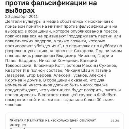
против фальсификации на
выборах
20 декабря 2011
Деятели культуры и медиа обратились к москвичам с
призывом прийти на митинг против фальсификации на
выборах: в обращении, которое опубликовано в прессе,
подписавшиеся не призывают "поддерживать партии или
политических лидеров, а также лозунги, которые
противоречат убеждениям", но периглашают в субботу на
разрешенную акцию на проспект Сахарова. Под письмом
подписались режиссеры Владимир Мирзоев, Гарри и
Павел Бардины, Николай Хомерики, Валерий
Тодоровский, Владимир Котт, актеры Максим Суханов,
Квартет И в полном составе, Михаил Шац и Татьяна
Лазарева, Егор Бероев, Алексей Гуськов, Алексей
Кортнев и другие. В обращении сказано, что для
изменений участников должно быть много; там же
предупреждают, что участников будут позорить, пугать и
провоцировать. В соответствующей группе в Фэйсбуге
намерение пойти на митинг выразили более 30 тысяч
человек.
Жителям Камчатки на несколько дней отключат
11:26
интернет