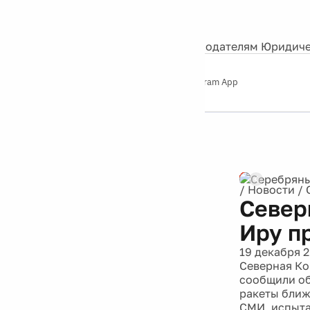
События
Контакты
О нас
Экскурсии
Silver Studio
Рекламодателям
Юридиче
Слушайте
App Store
Google Play
Telegram App
Серебряный
дождь
12+
Реклама
/
Новости
/
Север
Иру п
19 декабря 2
Северная Ко
сообщили об
ракеты ближ
СМИ, испыта