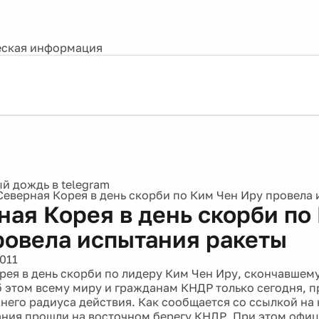
ская информация
Северная Корея в день скорби по Ким Чен Иру провела
ная Корея в день скорби по
ровела испытания ракеты
011
рея в день скорби по лидеру Ким Чен Иру, скончавшему
 этом всему миру и гражданам КНДР только сегодня, 
него радиуса действия. Как сообщается со ссылкой н
ния прошли на восточном берегу КНДР. При этом офи