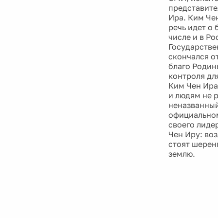
представите
Ира. Ким Чен
речь идет о
числе и в Р
Государстве
скончался о
благо Родин
контроля дл
Ким Чен Ира
и людям не 
неназванный
официальном
своего лиде
Чен Иру: во
стоят шеренг
землю.