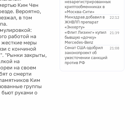
незарегистрированных
мертью Ким Чен
криптообменниках в
оезде. Вероятно,
«Москва-Сити»
езжал, в том
Минздрав добавил в
22:12
ЖНВЛП препарат
па.
«Энхерту»
рмулировкой:
«Флит Лизинг» купил
21:39
ого работой на
бывшую «дочку»
и жесткие меры
Mercedes-Benz
Сенат США одобрил
зи с кончиной
21:08
законопроект об
. "Рынки закрыты,
ужесточении санкций
ылкой на
против РФ
Кореи на своем
бят о смерти
у памятников Ким
изованные группы
и бьют руками о