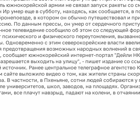
ль южнокорейской армии не связал запуск ракеты со с
 Ир умер еще в субботу, находясь, как сообщается, в п
 бронепоезде, в котором он обычно путешествовал и при
оссию. По данным прессы, он умер от сердечного присту
нное телевидение сообщило об этом со следующей фо
т психического и физического переутомления, вызванн
ы. Одновременно с этим северокорейские власти ввел
я предотвращения возможных народных волнений в свя
, сообщает южнокорейский интернет-портал "Дейли НК"
разрешается выходить на улицу", - пишет издание со сс
 источник. Ранее центральное телеграфное агентство 
 сайте выложило видео о том, как жители страны скор
ра. В частности, в Пхеньяне, сотни людей собираются 
зле университетов, школ, заводов, на площадях. Орган
ами, все плачут навзрыд, падают на колени, в отчаяни