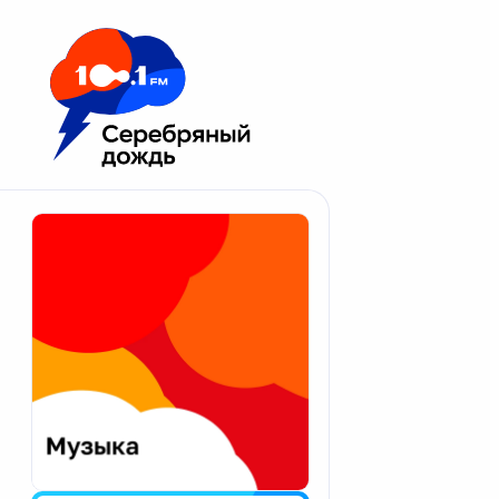
Москва 100.1 FM
Апатиты
Астрахань
Волгоград
Вологда
Екатеринбург
Иваново
Казань
Калининград
Калуга