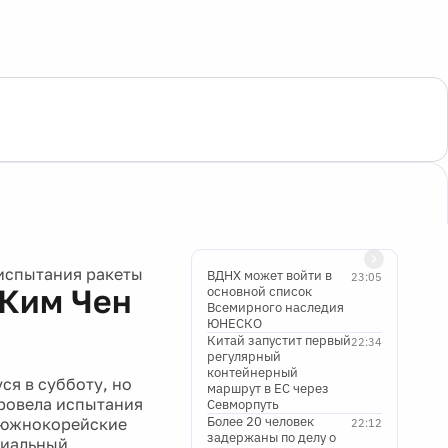
 испытания ракеты
ВДНХ может войти в
23:05
 Ким Чен
основной список
Всемирного наследия
ЮНЕСКО
Китай запустит первый
22:34
регулярный
контейнерный
ся в субботу, но
маршрут в ЕС через
провела испытания
Севморпуть
Более 20 человек
а южнокорейские
22:12
задержаны по делу о
циальный