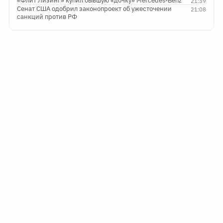
«Флит Лизинг» купил бывшую «дочку» Mercedes-Benz
21:39
Сенат США одобрил законопроект об ужесточении
21:08
санкций против РФ