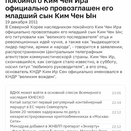
покойного Ким Чен Ира
официально провозглашен его
младший сын Ким Чен Ын
19 декабря 2011
В Северной Корее наследником покойного Ким Чен Ира
официально провозглашен его младший сын Ким Чен Ын;
его титуловали как "великого последователя" отца и
революционных идей чучхе, а также как "выдающегося
лидер партии, армии и народа", - говорится в заявлении,
распространенном Центральным телеграфным
агентством коммунистическорй страны. Ким Чен Ир,
скончавшийся, как сегодня стало известно, в субботу,
носил титул "любимого руководителя", а его отец,
основатель КНДР Ким Ир Сен официально именовался в
КНДР "великим вождем".
ВДНХ может войти в основной список Всемирного
23:05
наследия ЮНЕСКО
Китай запустит первый регулярный контейнерный
22:34
маршрут в ЕС через Севморпуть
Более 20 человек задержаны по делу о
22:12
незарегистрированных криптообменниках в «Москва-
Сити»
Минздрав добавил в ЖНВЛП препарат «Энхерту»
22:12