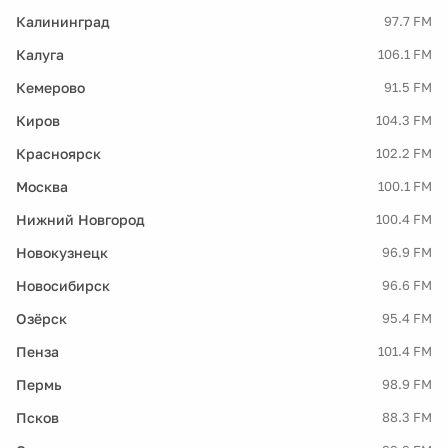
Калининград
97.7 FM
Калуга
106.1 FM
Кемерово
91.5 FM
Киров
104.3 FM
Красноярск
102.2 FM
Москва
100.1 FM
Нижний Новгород
100.4 FM
Новокузнецк
96.9 FM
Новосибирск
96.6 FM
Озёрск
95.4 FM
Пенза
101.4 FM
Пермь
98.9 FM
Псков
88.3 FM