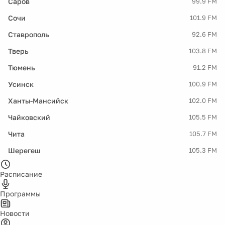
Саров
99.9 FM
Сочи
101.9 FM
Ставрополь
92.6 FM
Тверь
103.8 FM
Тюмень
91.2 FM
Усинск
100.9 FM
Ханты-Мансийск
102.0 FM
Чайковский
105.5 FM
Чита
105.7 FM
Шерегеш
105.3 FM
Расписание
Программы
Новости