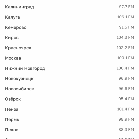
Калининград
97.7 FM
Калуга
106.1 FM
Кемерово
91.5 FM
Киров
104.3 FM
Красноярск
102.2 FM
Москва
100.1 FM
Нижний Новгород
100.4 FM
Новокузнецк
96.9 FM
Новосибирск
96.6 FM
Озёрск
95.4 FM
Пенза
101.4 FM
Пермь
98.9 FM
Псков
88.3 FM