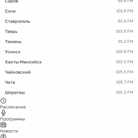
Саров
99.9 FM
Сочи
101.9 FM
Ставрополь
92.6 FM
Тверь
103.8 FM
Тюмень
91.2 FM
Усинск
100.9 FM
Ханты-Мансийск
102.0 FM
Чайковский
105.5 FM
Чита
105.7 FM
Шерегеш
105.3 FM
Расписание
Программы
Новости