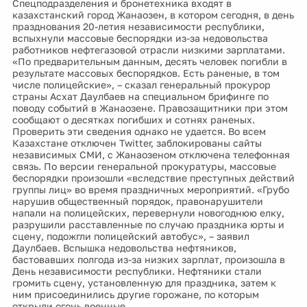
Спецподразделения и бронетехника входят в
казахстанский город Жанаозен, в котором сегодня, в день
празднования 20-летия независимости республики,
вспыхнули массовые беспорядки из-за недовольства
работников нефтегазовой отрасли низкими зарплатами.
«По предварительным данным, десять человек погибли в
результате массовых беспорядков. Есть раненые, в том
числе полицейские», – сказал генеральный прокурор
страны Асхат Даулбаев на специальном брифинге по
поводу событий в Жанаозене. Правозащитники при этом
сообщают о десятках погибших и сотнях раненых.
Проверить эти сведения однако не удается. Во всем
Казахстане отключен Twitter, заблокированы сайты
независимых СМИ, с Жанаозеном отключена телефонная
связь. По версии генеральной прокуратуры, массовые
беспорядки произошли «вследствие преступных действий
группы лиц» во время праздничных мероприятий. «Грубо
нарушив общественный порядок, правонарушители
напали на полицейских, перевернули новогоднюю елку,
разрушили расставленные по случаю праздника юрты и
сцену, подожгли полицейский автобус», – заявил
Даулбаев. Вспышка недовольства нефтяников,
бастовавших полгода из-за низких зарплат, произошла в
День независимости республики. Нефтяники стали
громить сцену, установленную для праздника, затем к
ним присоединились другие горожане, по которым
открыли огонь военные.