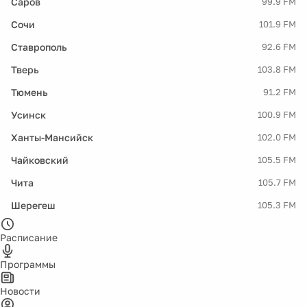
Саров
99.9 FM
Сочи
101.9 FM
Ставрополь
92.6 FM
Тверь
103.8 FM
Тюмень
91.2 FM
Усинск
100.9 FM
Ханты-Мансийск
102.0 FM
Чайковский
105.5 FM
Чита
105.7 FM
Шерегеш
105.3 FM
Расписание
Программы
Новости