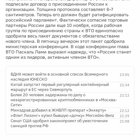
подписали договор о присоединении России к
организации. Толщина протокола составляет 6–7
сантиметров. Теперь его должен будет ратифицировать
российский парламент. Фактически согласие торговые
партнеры России дали еще 10 ноября, когда рабочая
группа по присоединению страны к ВТО единогласно
одобрила весь пакет документов с обязательствами
нового члена. В пятницу вечером этот пакет одобрила
министерская конференция. В ходе конференции глава
ВТО Паскаль Лами выразил надежду, что «Россия станет
одним из лидеров, активным членом ВТО».
ВДНХ может войти в основной список Всемирного
23:05
наследия ЮНЕСКО
Китай запустит первый регулярный контейнерный
22:34
маршрут в ЕС через Севморпуть
Более 20 человек задержаны по делу о
22:12
незарегистрированных криптообменниках в «Москва-
Сити»
Минздрав добавил в ЖНВЛП препарат «Энхерту»
22:12
«Флит Лизинг» купил бывшую «дочку» Mercedes-Benz
21:39
Сенат США одобрил законопроект об ужесточении
21:08
санкций против РФ