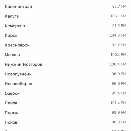
Калининград
97.7 FM
Калуга
106.1 FM
Кемерово
91.5 FM
Киров
104.3 FM
Красноярск
102.2 FM
Москва
100.1 FM
Нижний Новгород
100.4 FM
Новокузнецк
96.9 FM
Новосибирск
96.6 FM
Озёрск
95.4 FM
Пенза
101.4 FM
Пермь
98.9 FM
Псков
88.3 FM