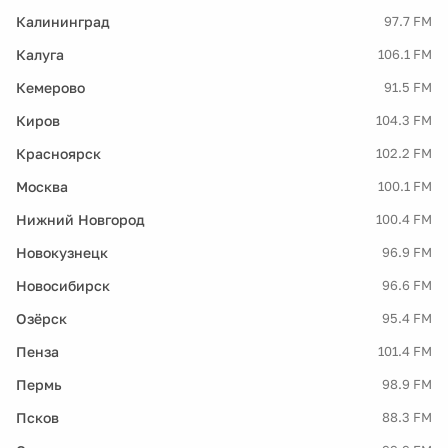
Калининград
97.7 FM
Калуга
106.1 FM
Кемерово
91.5 FM
Киров
104.3 FM
Красноярск
102.2 FM
Москва
100.1 FM
Нижний Новгород
100.4 FM
Новокузнецк
96.9 FM
Новосибирск
96.6 FM
Озёрск
95.4 FM
Пенза
101.4 FM
Пермь
98.9 FM
Псков
88.3 FM