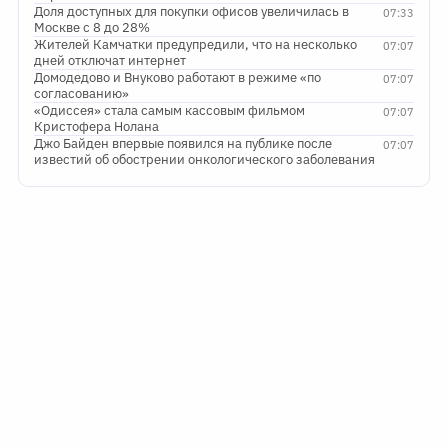
Доля доступных для покупки офисов увеличилась в
07:33
Москве с 8 до 28%
Жителей Камчатки предупредили, что на несколько
07:07
дней отключат интернет
Домодедово и Внуково работают в режиме «по
07:07
согласованию»
«Одиссея» стала самым кассовым фильмом
07:07
Кристофера Нолана
Джо Байден впервые появился на публике после
07:07
известий об обострении онкологического заболевания