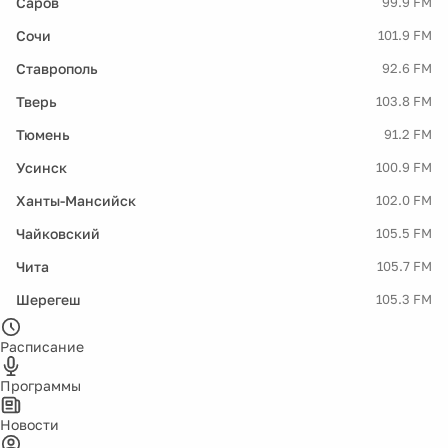
Саров
99.9 FM
Сочи
101.9 FM
Ставрополь
92.6 FM
Тверь
103.8 FM
Тюмень
91.2 FM
Усинск
100.9 FM
Ханты-Мансийск
102.0 FM
Чайковский
105.5 FM
Чита
105.7 FM
Шерегеш
105.3 FM
Расписание
Программы
Новости