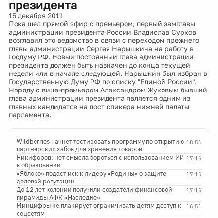
президента
15 декабря 2011
Пока шел прямой эфир с премьером, первый замглавы
администрации президента России Владислав Сурков
возглавил это ведомство в связи с переходом прежнего
главы администрации Сергея Нарышкина на работу в
Госдуму РФ. Новый постоянный глава администрации
президента должен быть назначен до конца текущей
недели или в начале следующей. Нарышкин был избран в
Государственную Думу РФ по списку "Единой России".
Наряду с вице-премьером Александром Жуковым бывший
глава администрации президента является одним из
главных кандидатов на пост спикера нижней палаты
парламента.
Wildberries начнет тестировать программу по открытию
18:53
партнерских хабов для хранения товаров
Никифоров: нет смысла бороться с использованием ИИ
17:15
в образовании
«Яблоко» подаст иск к лидеру «Родины» о защите
17:15
деловой репутации
До 12 лет колонии получили создатели финансовой
17:15
пирамиды АФК «Наследие»
Минцифры не планирует ограничивать детям доступ к
16:51
соцсетям