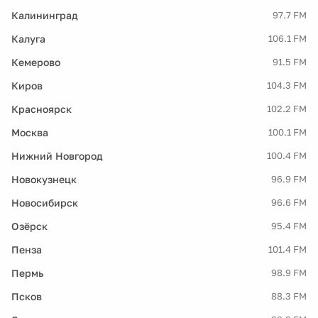
Калининград
97.7 FM
Калуга
106.1 FM
Кемерово
91.5 FM
Киров
104.3 FM
Красноярск
102.2 FM
Москва
100.1 FM
Нижний Новгород
100.4 FM
Новокузнецк
96.9 FM
Новосибирск
96.6 FM
Озёрск
95.4 FM
Пенза
101.4 FM
Пермь
98.9 FM
Псков
88.3 FM