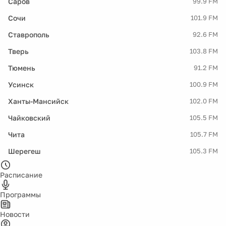
Саров
99.9 FM
Сочи
101.9 FM
Ставрополь
92.6 FM
Тверь
103.8 FM
Тюмень
91.2 FM
Усинск
100.9 FM
Ханты-Мансийск
102.0 FM
Чайковский
105.5 FM
Чита
105.7 FM
Шерегеш
105.3 FM
Расписание
Программы
Новости