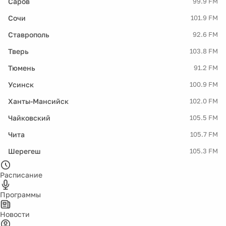
Саров
99.9 FM
Сочи
101.9 FM
Ставрополь
92.6 FM
Тверь
103.8 FM
Тюмень
91.2 FM
Усинск
100.9 FM
Ханты-Мансийск
102.0 FM
Чайковский
105.5 FM
Чита
105.7 FM
Шерегеш
105.3 FM
Расписание
Программы
Новости