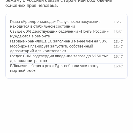
режиму с Россией связан с гарантией соблюдения
основных прав человека.
Глава «Уралдронзавода» Ткачук после покушения
15:51
находится в стабильном состоянии
Свыше 60% действующих отделений «Почты России»
15:51
нуждаются в ремонте
Газовые хранилища ЕС заполнены менее чем на 58%
15:47
Мосбиржа планирует запустить собственный
15:47
депозитарий для криптовалют
Госдеп США подтвердил введение залога до $250 тыс.
15:47
для ряда мигрантов
В Тюмени с берега реки Туры собрали уже тонну
15:47
мертвой рыбы