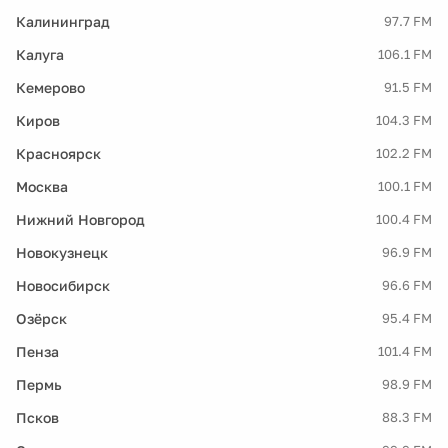
Калининград
97.7 FM
Калуга
106.1 FM
Кемерово
91.5 FM
Киров
104.3 FM
Красноярск
102.2 FM
Москва
100.1 FM
Нижний Новгород
100.4 FM
Новокузнецк
96.9 FM
Новосибирск
96.6 FM
Озёрск
95.4 FM
Пенза
101.4 FM
Пермь
98.9 FM
Псков
88.3 FM