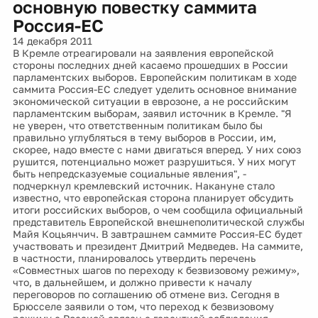
основную повестку саммита
Россия-ЕС
14 декабря 2011
В Кремле отреагировали на заявления европейской
стороны последних дней касаемо прошедших в России
парламентских выборов. Европейским политикам в ходе
саммита Россия-ЕС следует уделить основное внимание
экономической ситуации в еврозоне, а не российским
парламентским выборам, заявил источник в Кремле. "Я
не уверен, что ответственным политикам было бы
правильно углубляться в тему выборов в России, им,
скорее, надо вместе с нами двигаться вперед. У них союз
рушится, потенциально может разрушиться. У них могут
быть непредсказуемые социальные явления", -
подчеркнул кремлевский источник. Накануне стало
известно, что европейская сторона планирует обсудить
итоги российских выборов, о чем сообщила официальный
представитель Европейской внешнеполитической службы
Майя Коцьянчич. В завтрашнем саммите Россия-ЕС будет
участвовать и президент Дмитрий Медведев. На саммите,
в частности, планировалось утвердить перечень
«Совместных шагов по переходу к безвизовому режиму»,
что, в дальнейшем, и должно привести к началу
переговоров по соглашению об отмене виз. Сегодня в
Брюсселе заявили о том, что переход к безвизовому