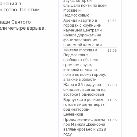
звука, который
ранения в
слышали почти по всей
ентство. По этим
Москве и
Подмосковью
Аренда квартир в
щади Святого
12:31
городах с крупными
ели четыре взрыва.
научными центрами
начала дорожать на
фоне завершения
приемной кампании
Жители Москвы и
12:08
Подмосковья
сообщают об очень
громком звуке,
который слышали
почти по всему городу,
а также в области
Жара в 35 градусов
12:08
ожидается сегодня на
востоке Подмосковья
Вернуться в регионы
11:36
готовы лишь четверть
ординаторов-
целевиков
Продолжение фильма
11:36
про Майкла Джексона
запланировано к 2028
году