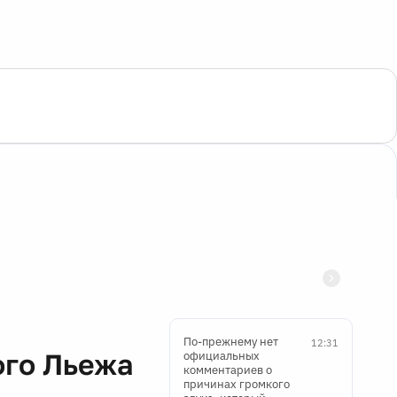
По-прежнему нет
12:31
ого Льежа
официальных
комментариев о
причинах громкого