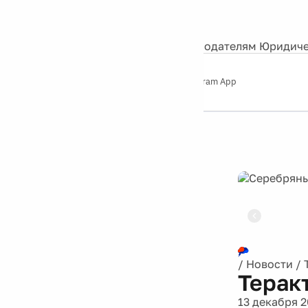
События
Контакты
О нас
Экскурсии
Silver Studio
Рекламодателям
Юридиче
Слушайте
App Store
Google Play
Telegram App
Серебряный
дождь
12+
Реклама
/
Новости
/
Терак
13 декабря 2