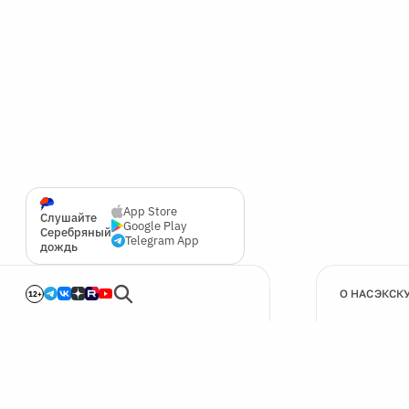
App Store
Слушайте
Google Play
Серебряный
Telegram App
дождь
О НАС
ЭКСК
12+