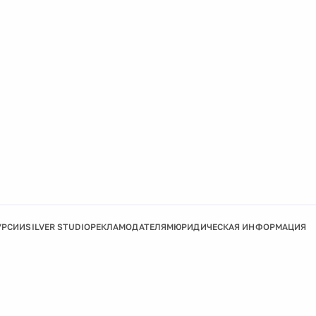
УРСИИ
SILVER STUDIO
РЕКЛАМОДАТЕЛЯМ
ЮРИДИЧЕСКАЯ ИНФОРМАЦИЯ