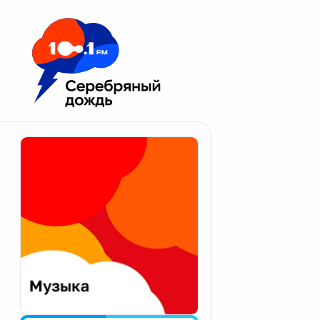
Москва 100.1 FM
Апатиты
Астрахань
Волгоград
Вологда
Екатеринбург
Иваново
Казань
Калининград
Калуга